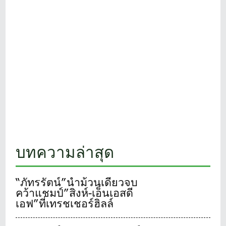
บทความล่าสุด
“ภัทรรัตน์”นำม้วนเดียวจบ
คว้าแชมป์”สิงห์-เอ็นเอสดี
เอฟ”ที่เทรชเชอร์ฮิลล์