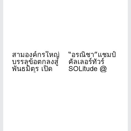
เปิดให้บริการ
สดีเอฟ”ที่วินด์
เต็มรูปแบบแล้ว
เซอร์ปาร์ค 22-
วันนี้ ที่ชาญอิส
24 ก.ค.นี้
สระ ทาวเวอร์ 1
สามองค์กรใหญ่
“อรณิชา”แชมป์
บรรลุข้อตกลงสู่
คัลเลอร์ทัวร์
พันธมิตร เปิด
SOLitude @
ศักราชใหม่ของ
Winsor Park
วงการกอล์ฟ
ระดับโลก