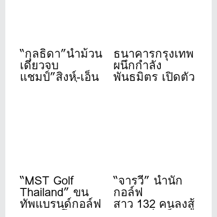
“กุลธิดา”นำม้วน
ธนาคารกรุงเทพ
เดียวจบ
ผนึกกำลัง
แชมป์”สิงห์-เอ็น
พันธมิตร เปิดตัว
เอสดีเอฟ”ที่เดอะ
“Bangkok Bank
วินเทจคลับ
Golf
Tournament
2026” จัดปีที่ 11
“MST Golf
“จารวี” นำนัก
Thailand” ขน
กอล์ฟ
ทัพแบรนด์กอล์ฟ
สาว 132 คนลงสู้
ดังระดับโลก
ศึก”สิงห์- เอ็นเอ