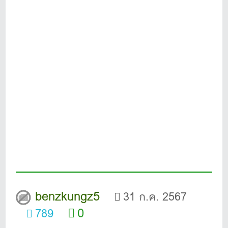
benzkungz5
31 ก.ค. 2567
0
789