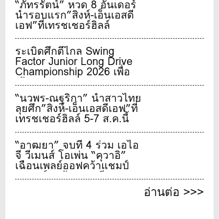
“ภัทรรัตน์” หวด 8 อันเดอร์
นำรอบแรก”สิงห์-เอ็นเอสดี
เอฟ”ที่เทรชเชอร์ฮิลล์
ระเบิดศึกตีไกล Swing
Factor Junior Long Drive
Championship 2026 เพื่อ
เฟ้นหาสุดยอดเยาวชนจอม
พลังตีไกลชาวไทย
“นวพร-ณฐริกา” นำสาวไทย
ลุยศึก”สิงห์-เอ็นเอสดีเอฟ”ที่
เทรชเชอร์ฮิลล์ 5-7 ส.ค.นี้
“อาฒยา” จบที่ 4 ร่วม เอไอ
จี วีเมนส์ โอเพ่น “คุวาอิ”
เฉือนเพลย์ออฟคว้าแชมป์
เมเจอร์สุดท้ายของปี
อ่านต่อ >>>