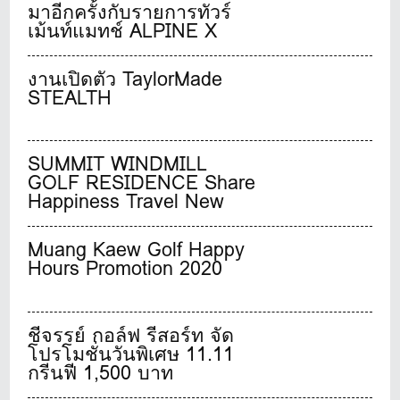
มาอีกครั้งกับรายการทัวร์
เม้นท์แมทช์ ALPINE X
adidas GOLF Family &
Friends Golf 2024 การ
งานเปิดตัว TaylorMade
แข่งขันกอล์ฟที่ทุกท่านรอ
STEALTH
คอย ลุ้นชิงรางวัลสุดพิเศษ
จาก adidas Golf มากมาย
SUMMIT WINDMILL
GOLF RESIDENCE Share
Happiness Travel New
normal stylish living
Muang Kaew Golf Happy
Hours Promotion 2020
ชีจรรย์ กอล์ฟ รีสอร์ท จัด
โปรโมชั่นวันพิเศษ 11.11
กรีนฟี 1,500 บาท