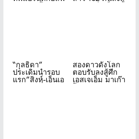
ดังระดับโลก
ศึก”สิงห์- เอ็นเอ
เปิดให้บริการ
สดีเอฟ”ที่วินด์
เต็มรูปแบบแล้ว
เซอร์ปาร์ค 22-
วันนี้ ที่ชาญอิส
24 ก.ค.นี้
สระ ทาวเวอร์ 1
“กุลธิดา”
สองดาวดังโลก
ประเดิมนำรอบ
ตอบรับลงสู้ศึก
แรก”สิงห์-เอ็นเอ
เอสเจเอ็ม มาเก๊า
สดีเอฟ”ที่เดอะ
โอเพ่น 2026
วินเทจคลับ
“รฐนน-ปวิธ”
อดีตแชมป์นำทัพ
โปรไทยร่วม
ชิงชัย