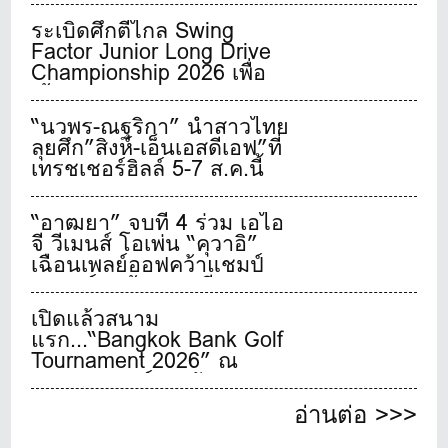
ระเบิดศึกตีไกล Swing
Factor Junior Long Drive
Championship 2026 เพื่อ
เฟ้นหาสุดยอดเยาวชนจอม
พลังตีไกลชาวไทย
“นวพร-ณฐริกา” นำสาวไทย
ลุยศึก”สิงห์-เอ็นเอสดีเอฟ”ที่
เทรชเชอร์ฮิลล์ 5-7 ส.ค.นี้
“อาฒยา” จบที่ 4 ร่วม เอไอ
จี วีเมนส์ โอเพ่น “คุวาอิ”
เฉือนเพลย์ออฟคว้าแชมป์
เมเจอร์สุดท้ายของปี
เปิดแล้วสนาม
แรก...“Bangkok Bank Golf
Tournament 2026” ณ
บางกอก กอล์ฟ คลับ
อ่านต่อ >>>