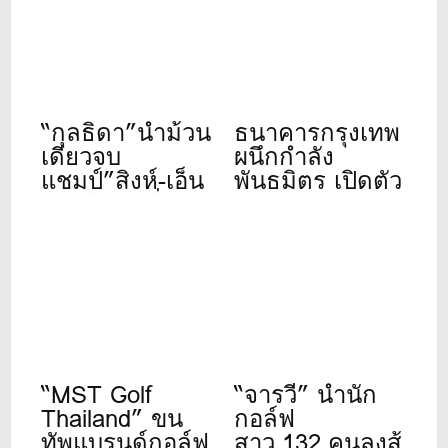
“กุลธิดา”นำม้วน
ธนาคารกรุงเทพ
เดียวจบ
ผนึกกำลัง
แชมป์”สิงห์-เอ็น
พันธมิตร เปิดตัว
เอสดีเอฟ”ที่เดอะ
“Bangkok Bank
วินเทจคลับ
Golf
Tournament
2026” จัดปีที่ 11
“MST Golf
“จารวี” นำนัก
Thailand” ขน
กอล์ฟ
ทัพแบรนด์กอล์ฟ
สาว 132 คนลงสู้