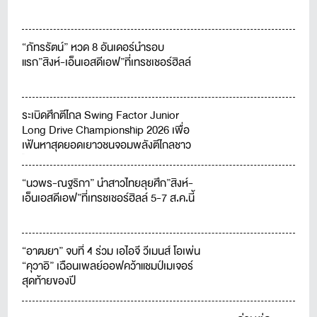
“ภัทรรัตน์” หวด 8 อันเดอร์นำรอบ
แรก”สิงห์-เอ็นเอสดีเอฟ”ที่เทรชเชอร์ฮิลล์
ระเบิดศึกตีไกล Swing Factor Junior
Long Drive Championship 2026 เพื่อ
เฟ้นหาสุดยอดเยาวชนจอมพลังตีไกลชาว
ไทย
“นวพร-ณฐริกา” นำสาวไทยลุยศึก”สิงห์-
เอ็นเอสดีเอฟ”ที่เทรชเชอร์ฮิลล์ 5-7 ส.ค.นี้
“อาฒยา” จบที่ 4 ร่วม เอไอจี วีเมนส์ โอเพ่น
“คุวาอิ” เฉือนเพลย์ออฟคว้าแชมป์เมเจอร์
สุดท้ายของปี