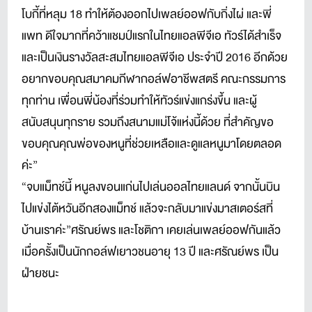
โบกี้ที่หลุม 18 ทำให้ต้องออกไปเพลย์ออฟกับกิ่งไผ่ และพี่
แพท ดีใจมากที่คว้าแชมป์แรกในไทยแอลพีจีเอ ทัวร์ได้สำเร็จ
และเป็นเงินรางวัลสะสมไทยแอลพีจีเอ ประจำปี 2016 อีกด้วย
อยากขอบคุณสมาคมกีฬากอล์ฟอาชีพสตรี คณะกรรมการ
ทุกท่าน เพื่อนพี่น้องที่ร่วมทำให้ทัวร์แข่งแกร่งขึ้น และผู้
สนับสนุนทุกราย รวมถึงสนามแม่โจ้แห่งนี้ด้วย ที่สำคัญขอ
ขอบคุณคุณพ่อของหนูที่ช่วยเหลือและดูแลหนูมาโดยตลอด
ค่ะ”
“จบแม็ทช์นี้ หนูลงขอนแก่นไปเล่นออลไทยแลนด์ จากนั้นบิน
ไปแข่งไต้หวันอีกสองแม็ทช์ แล้วจะกลับมาแข่งมาสเตอร์สที่
บ้านเราค่ะ”ศรัณย์พร และโชติกา เคยเล่นเพลย์ออฟกันแล้ว
เมื่อครั้งเป็นนักกอล์ฟเยาวชนอายุ 13 ปี และศรัณย์พร เป็น
ฝ่ายชนะ