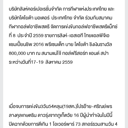
บริษัทสิงห์คอร์เปอเรชั่นจำกัด การกีฬาแห่งประเทศไทย และ
บริษัทโตโยต้า มอเตอร์ ประเทศไทย จำกัด ร่วมกับสมาคม
กีฬากอล์ฟอาชีพสตรี จัดการแข่งขันกอล์ฟอาชีพสตรีแม็ทช์
ที่ 8 ประจำปี 2559 รายการสิงห์-เอสเอที ไทยแอลพีจีเอ
แชมเปี้ยนชิพ 2016 พรีเซนเต็ท บาย โตโยต้า ชิงเงินรางวัล
800,000 บาท ณ สนามแม่โจ้ กอล์ฟรีสอร์ท แอนด์ สปา
ระหว่างวันที่17-19 สิงหาคม 2559
เมื่อจบการแข่งขัน3วัน54หลุม(19สค.)โปรอ๊าย-ศรัณย์พร
ลางคุลเกษตริน ดาวรุ่งจากภูเก็ตวัย 16 ปีผู้นำทำเงินในปีนี้
ปิดฉากด้วยการตีเกิน 1 โอเวอร์พาร์ 73 สกอร์รวมสามวัน 4