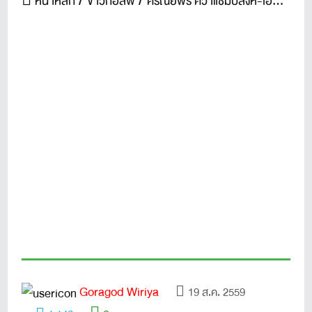
หน้าหลัก
ข่าวกอล์ฟ
ศรัณย์พร คว้าแชมป์สิงห์-เอสเอที ไทยแอลพีจีเอ สนาม 8
Goragod Wiriya
19 ส.ค. 2559