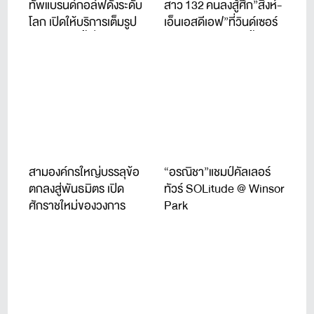
ทัพแบรนด์กอล์ฟดังระดับ
สาว 132 คนลงสู้ศึก”สิงห์-
โลก เปิดให้บริการเต็มรูป
เอ็นเอสดีเอฟ”ที่วินด์เซอร์
แบบแล้ววันนี้ ที่ชาญอิสสระ
ปาร์ค 22-24 ก.ค.นี้
ทาวเวอร์ 1
สามองค์กรใหญ่บรรลุข้อ
“อรณิชา”แชมป์คัลเลอร์
ตกลงสู่พันธมิตร เปิด
ทัวร์ SOLitude @ Winsor
ศักราชใหม่ของวงการ
Park
กอล์ฟระดับโลก