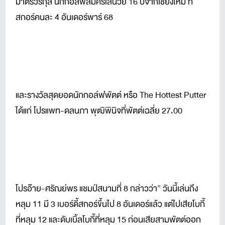
มาตรวรกุล นักกอล์ฟสมัครเล่นวัย 16 ปีจากเชียงใหม่ ที่
สกอร์คนละ 4 อันเดอร์พาร์ 68
และรางวัลสุดยอดนักกอล์ฟพัตต์ หรือ The Hottest Putter
ได้แก่ โปรแพท-ดลนภา พุฒิพินิจที่พัตต์เฉลี่ย 27.00
โปรอ๊าย-ศรัณย์พร แชมป์สนามที่ 8 กล่าวว่า” วันนี้เล่นถึง
หลุม 11 มี 3 เบอร์ดี้สกอร์ขึ้นไป 8 อันเดอร์แล้ว แต่ไปเสียโบกี้
ที่หลุม 12 และดับเบิ้ลโบกี้ที่หลุม 15 ก่อนเสียสามพัตต์ออก