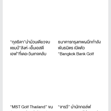
“กุลธิดา”นำม้วนเดียวจบ
ธนาคารกรุงเทพผนึกกำลัง
แชมป์”สิงห์-เอ็นเอสดี
พันธมิตร เปิดตัว
เอฟ”ที่เดอะวินเทจคลับ
“Bangkok Bank Golf
Tournament 2026” จัดปี
ที่ 11
“MST Golf Thailand” ขน
“จารวี” นำนักกอล์ฟ