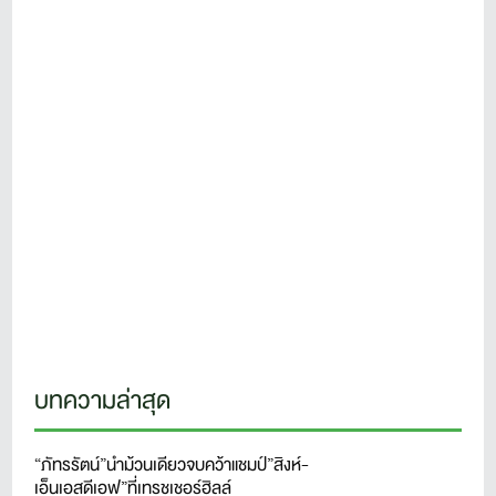
บทความล่าสุด
“ภัทรรัตน์”นำม้วนเดียวจบคว้าแชมป์”สิงห์-
เอ็นเอสดีเอฟ”ที่เทรชเชอร์ฮิลล์