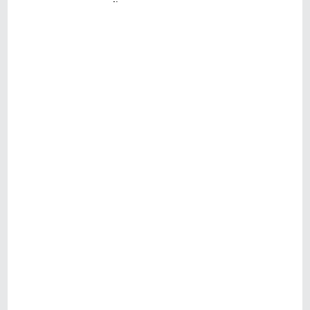
ปาร์ค 22-24 ก.ค.นี้