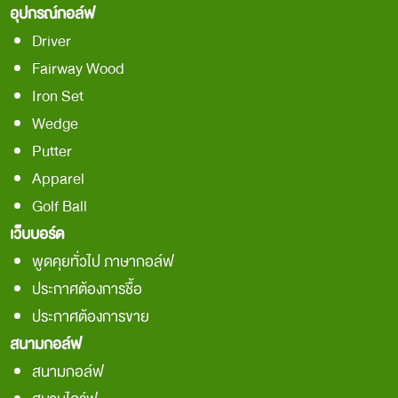
อุปกรณ์กอล์ฟ
Driver
Fairway Wood
Iron Set
Wedge
Putter
Apparel
Golf Ball
เว็บบอร์ด
พูดคุยทั่วไป ภาษากอล์ฟ
ประกาศต้องการชื้อ
ประกาศต้องการขาย
สนามกอล์ฟ
สนามกอล์ฟ