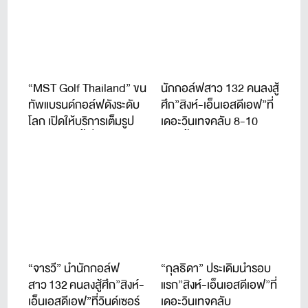
“MST Golf Thailand” ขน
นักกอล์ฟสาว 132 คนลงสู้
ทัพแบรนด์กอล์ฟดังระดับ
ศึก”สิงห์-เอ็นเอสดีเอฟ”ที่
โลก เปิดให้บริการเต็มรูป
เดอะวินเทจคลับ 8-10
แบบแล้ววันนี้ ที่ชาญอิสสระ
ก.ค.นี้
ทาวเวอร์ 1
“จารวี” นำนักกอล์ฟ
“กุลธิดา” ประเดิมนำรอบ
สาว 132 คนลงสู้ศึก”สิงห์-
แรก”สิงห์-เอ็นเอสดีเอฟ”ที่
เอ็นเอสดีเอฟ”ที่วินด์เซอร์
เดอะวินเทจคลับ