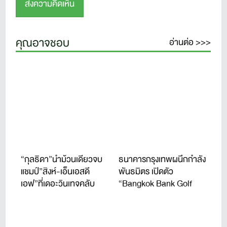
คุณอาจชอบ
อ่านต่อ >>>
“กุลธิดา”นำม้วนเดียวจบ
ธนาคารกรุงเทพผนึกกำลัง
แชมป์”สิงห์-เอ็นเอสดี
พันธมิตร เปิดตัว
เอฟ”ที่เดอะวินเทจคลับ
“Bangkok Bank Golf
Tournament 2026” จัดปี
ที่ 11