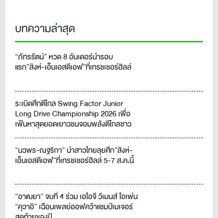
บทความล่าสุด
“ภัทรรัตน์” หวด 8 อันเดอร์นำรอบ
แรก”สิงห์-เอ็นเอสดีเอฟ”ที่เทรชเชอร์ฮิลล์
ระเบิดศึกตีไกล Swing Factor Junior
Long Drive Championship 2026 เพื่อ
เฟ้นหาสุดยอดเยาวชนจอมพลังตีไกลชาว
ไทย
“นวพร-ณฐริกา” นำสาวไทยลุยศึก”สิงห์-
เอ็นเอสดีเอฟ”ที่เทรชเชอร์ฮิลล์ 5-7 ส.ค.นี้
“อาฒยา” จบที่ 4 ร่วม เอไอจี วีเมนส์ โอเพ่น
“คุวาอิ” เฉือนเพลย์ออฟคว้าแชมป์เมเจอร์
สุดท้ายของปี