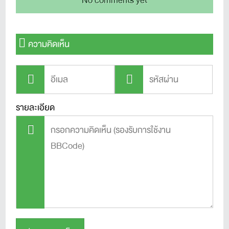
No comments yet
ความคิดเห็น
รายละเอียด