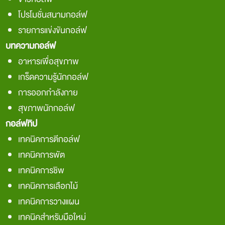
โปรโมชั่นสนามกอล์ฟ
รายการแข่งขันกอล์ฟ
บทความกอล์ฟ
อาหารเพื่อสุขภาพ
เกร็ดความรู้นักกอล์ฟ
การออกกำลังกาย
สุขภาพนักกอล์ฟ
กอล์ฟทิป
เทคนิคการตีกอล์ฟ
เทคนิคการพัต
เทคนิคการชิพ
เทคนิคการเลือกไม้
เทคนิคการวางแผน
เทคนิคสำหรับมือใหม่