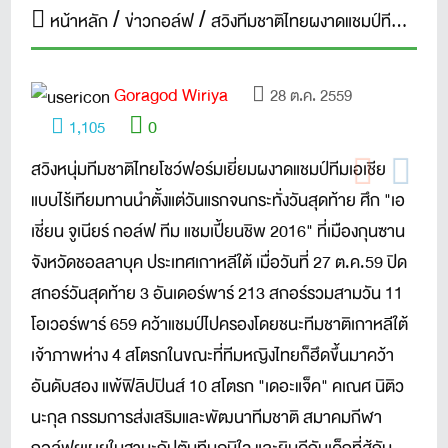
หน้าหลัก
ข่าวกอล์ฟ
สวิงทีมชาติไทยผงาดแชมป์ทีมเยาวชนเอเชียที่เกาหลีใต้
Goragod Wiriya
28 ต.ค. 2559
0
1,105
สวิงหนุ่มทีมชาติไทยโชว์ฟอร์มเยี่ยมผงาดแชมป์ทีมเอเชีย
แบบไร้เทียมทานนำตั้งแต่วันแรกจนกระทั่งวันสุดท้าย ศึก "เอ
เชี่ยน จูเนียร์ กอล์ฟ ทีม แชมเปี้ยนชิพ 2016" ที่เมืองกุนซาน
จังหวัดชอลลาบุค ประเทศเกาหลีใต้ เมื่อวันที่ 27 ต.ค.59 ปิด
สกอร์วันสุดท้าย 3 อันเดอร์พาร์ 213 สกอร์รวมสามวัน 11
โอเวอร์พาร์ 659 คว้าแชมป์ไปครองโดยชนะทีมชาติเกาหลีใต้
เจ้าภาพห่าง 4 สโตรกในขณะที่ทีมหญิงไทยก็ฮึดขึ้นมาคว้า
อันดับสอง แพ้ฟิลิปปินส์ 10 สโตรก "เดอะแจ็ค" คเณศ นิติว
นะกุล กรรมการส่งเสริมและพัฒนาทีมชาติ สมาคมกีฬา