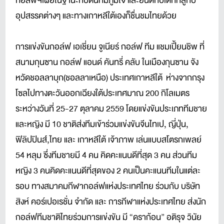
กอล์ฟฯเผยในฐานะกัปตันทีมภูมิใจ และยินดีกับเด็กที่สู้กับ
อุปสรรคต่างๆ และทางเกาหลีใต้เองก็ชื่นชมไทยด้วย
การแข่งขันกอล์ฟ เอเชี่ยน จูเนียร์ กอล์ฟ ทีม แชมเปี้่ยนชิพ ที่
สนามกุนซาน กอล์ฟ แอนด์ คันทรี่ คลับ ในเมืองกุนซาน จัง
หวัดชอลลาบุก(ชอลลาเหนือ) ประเทศเกาหลีใต้ ห่างจากกรุง
โซลไปทางตะวันออกเฉียงใต้ประเทศมาณ 200 กิโลเมตร
ระหว่างวันที่ 25-27 ตุลาคม 2559 โดยแข่งขันประเภททีมชาย
และหญิง มี 10 ชาติส่งทีมเข้าร่วมแข่งขันจีนไทเป, ญี่ปุ่น,
ฟิลิปปินส์์,ไทย และ เกาหลีใต้ เจ้าภาพ เล่นแบบสโตรกเพลย์
54 หลุม ซึ่งทีมชายมี 4 คน คิดคะแนนดีที่สุด 3 คน ส่วนทีม
หญิง 3 คนคิดคะแนนดีที่สุดของ 2 คนเป็นคะแนนทีมในแต่ละ
รอบ ทางสมาคมกีฬากอล์ฟแห่งประเทศไทย ร่วมกับ บริษัท
สิงห์ คอร์เปอเรชั่น จำกัด และ การกีฬาแห่งประเทศไทย ส่งนัก
กอล์ฟทีมชาติไทยร่วมการแข่งขัน มี “ดราก้อน” อติรุจ วินัย