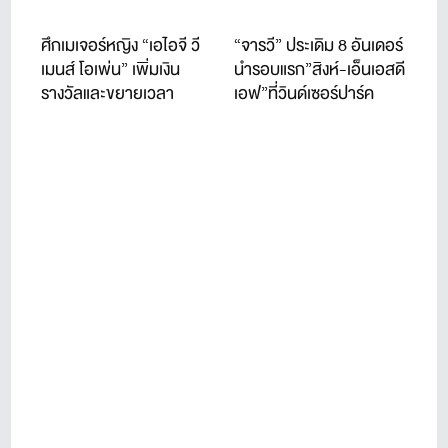
ศึกเมเจอร์หญิง “เอไอจี วี
“จารวี” ประเดิม 8 อันเดอร์
เมนส์ โอเพ่น” เพิ่มเงิน
นำรอบแรก”สิงห์-เอ็นเอสดี
รางวัลและขยายเวลา
เอฟ”ที่วินด์เซอร์ปาร์ค
ถ่ายทอด