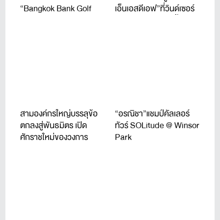
“Bangkok Bank Golf
เอ็นเอสดีเอฟ”ที่วินด์เซอร์
Tournament 2026” จัดปี
ปาร์ค 22-24 ก.ค.นี้
ที่ 11
สามองค์กรใหญ่บรรลุข้อ
“อรณิชา”แชมป์คัลเลอร์
ตกลงสู่พันธมิตร เปิด
ทัวร์ SOLitude @ Winsor
ศักราชใหม่ของวงการ
Park
กอล์ฟระดับโลก