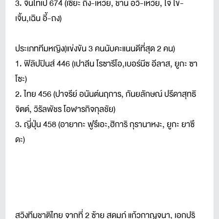
3. จีนไทเป 674 (เซียะ ถิง-เหว่ย, ชาน อวี้-เหว่ย, ไจ่ ไข่-
เจิ้น,เฉิน อี้-ถง)
ประเภททีมหญิง(แข่งขัน 3 คนนับคะแนนดีที่สุด 2 คน)
1. ฟิลิปปินส์ 446 (เปาลีน โรซารีโอ,เบอร์นีซ อีลาส, ยูกะ ซา
โซะ)
2. ไทย 456 (ปาจรีย์ อนันต์นฤการ, กันยลักษณ์ ปรีดาสุทธิ
จิตต์, วิรัลพัชร โอฬารกิจกุลชัย)
3. ญี่ปุ่น 458 (อายากะ ฟูรึเอะ,ฮิการิ กุรานาหงะ, ยูกะ ยาซึ
ดะ)
สวิงทีมชาติไทย จากที่ 2 ซ้าย สดมภ์ แก้วกาญจนา, เอกปริ