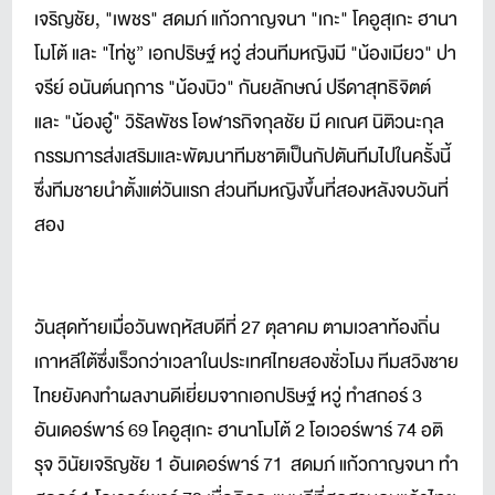
เจริญชัย, "เพชร" สดมภ์ แก้วกาญจนา "เกะ" โคอูสุเกะ ฮานา
โมโต้ และ "ไท่ชู” เอกปริษฐ์ หวู่ ส่วนทีมหญิงมี "น้องเมียว" ปา
จรีย์ อนันต์นฤการ "น้องบิว" กันยลักษณ์ ปรีดาสุทธิจิตต์
และ "น้องอู๋" วิรัลพัชร โอฬารกิจกุลชัย มี คเณศ นิติวนะกุล
กรรมการส่งเสริมและพัฒนาทีมชาติเป็นกัปตันทีมไปในครั้งนี้
ซึ่งทีมชายนำตั้งแต่วันแรก ส่วนทีมหญิงขึ้นที่สองหลังจบวันที่
สอง
วันสุดท้ายเมื่อวันพฤหัสบดีที่ 27 ตุลาคม ตามเวลาท้องถิ่น
เกาหลีใต้ซึ่งเร็วกว่าเวลาในประเทศไทยสองชั่วโมง ทีมสวิงชาย
ไทยยังคงทำผลงานดีเยี่ยมจากเอกปริษฐ์ หวู่ ทำสกอร์ 3
อันเดอร์พาร์ 69 โคอูสุเกะ ฮานาโมโต้ 2 โอเวอร์พาร์ 74 อติ
รุจ วินัยเจริญชัย 1 อันเดอร์พาร์ 71 สดมภ์ แก้วกาญจนา ทำ