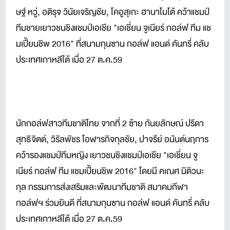
ษฐ์ หวู่, อติรุจ วินัยเจริญชัย, โคอูสุเกะ ฮานาโมโต้ คว้าแชมป์
ทีมชายเยาวชนชิงแชมป์เอเชีย "เอเชี่ยน จูเนียร์ กอล์ฟ ทีม แช
มเปี้่ยนชิพ 2016" ที่สนามกุนซาน กอล์ฟ แอนด์ คันทรี่ คลับ
ประเทศเกาหลีใต้ เมื่อ 27 ต.ค.59
นักกอล์ฟสาวทีมชาติไทย จากที่ 2 ซ้าย กันยลักษณ์ ปรีดา
สุทธิจิตต์, วิรัลพัชร โอฬารกิจกุลชัย, ปาจรีย์ อนันต์นฤการ
คว้ารองแชมป์ทีมหญิง เยาวชนชิงแชมป์เอเชีย "เอเชี่ยน จู
เนียร์ กอล์ฟ ทีม แชมเปี้่ยนชิพ 2016" โดยมี คเณศ นิติวนะ
กุล กรรมการส่งเสริมและพัฒนาทีมชาติ สมาคมกีฬา
กอล์ฟฯ ร่วมยินดี ที่สนามกุนซาน กอล์ฟ แอนด์ คันทรี่ คลับ
ประเทศเกาหลีใต้ เมื่อ 27 ต.ค.59