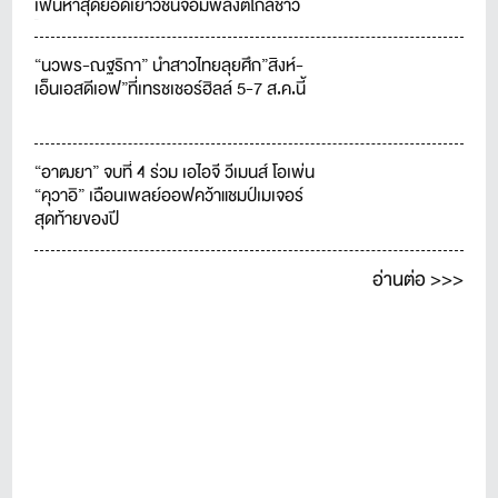
เฟ้นหาสุดยอดเยาวชนจอมพลังตีไกลชาว
ไทย
“นวพร-ณฐริกา” นำสาวไทยลุยศึก”สิงห์-
เอ็นเอสดีเอฟ”ที่เทรชเชอร์ฮิลล์ 5-7 ส.ค.นี้
“อาฒยา” จบที่ 4 ร่วม เอไอจี วีเมนส์ โอเพ่น
“คุวาอิ” เฉือนเพลย์ออฟคว้าแชมป์เมเจอร์
สุดท้ายของปี
อ่านต่อ >>>