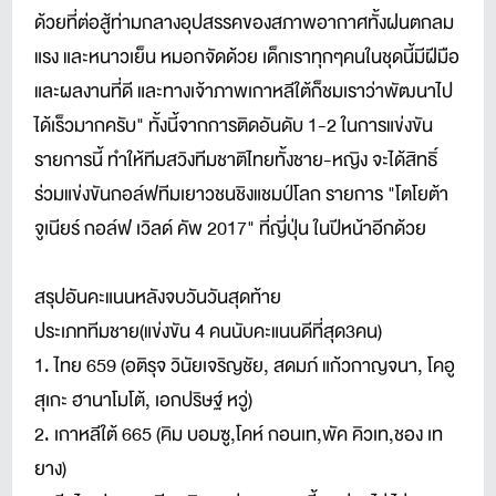
ด้วยที่ต่อสู้ท่ามกลางอุปสรรคของสภาพอากาศทั้งฝนตกลม
แรง และหนาวเย็น หมอกจัดด้วย เด็กเราทุกๆคนในชุดนี้มีฝีมือ
และผลงานที่ดี และทางเจ้าภาพเกาหลีใต้ก็ชมเราว่าพัฒนาไป
ได้เร็วมากครับ" ทั้งนี้จากการติดอันดับ 1-2 ในการแข่งขัน
รายการนี้ ทำให้ทีมสวิงทีมชาติไทยทั้งชาย-หญิง จะได้สิทธิ์
ร่วมแข่งขันกอล์ฟทีมเยาวชนชิงแชมป์โลก รายการ "โตโยต้า
จูเนียร์ กอล์ฟ เวิลด์ คัพ 2017" ที่ญี่ปุ่น ในปีหน้าอีกด้วย
สรุปอันคะแนนหลังจบวันวันสุดท้าย
ประเภททีมชาย(แข่งขัน 4 คนนับคะแนนดีที่สุด3คน)
1. ไทย 659 (อติรุจ วินัยเจริญชัย, สดมภ์ แก้วกาญจนา, โคอู
สุเกะ ฮานาโมโต้, เอกปริษฐ์ หวู่)
2. เกาหลีใต้ 665 (คิม บอมซู,โคห์ กอนเท,พัค คิวเท,ชอง เท
ยาง)