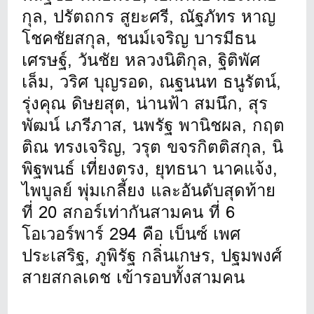
กุล, ปรัตถกร สูยะศรี, ณัฐภัทร หาญ
โชคชัยสกุล, ชนม์เจริญ บารมีธน
เศรษฐ์, วันชัย หลวงนิติกุล, ฐิติพัศ
เล็ม, วริศ บุญรอด, ณฐนนท ธนูรัตน์,
รุ่งคุณ ดิษยสุต, น่านฟ้า สมนึก, สุร
พัฒน์ เภรีภาส, นพรัฐ พานิชผล, กฤต
ติณ ทรงเจริญ, วรุต ขจรกิตติสกุล, นิ
พิฐพนธ์ เที่ยงตรง, ยุทธนา นาคแจ้ง,
ไพบูลย์ พุ่มเกลี้ยง และอันดับสุดท้าย
ที่ 20 สกอร์เท่ากันสามคน ที่ 6
โอเวอร์พาร์ 294 คือ เบ็นซ์ เพศ
ประเสริฐ, ภูพิรัฐ กลิ่นเกษร, ปฐมพงศ์
สายสกลเดช เข้ารอบทั้งสามคน