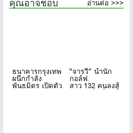
คุณอาจชอบ
อ่านต่อ >>>
ธนาคารกรุงเทพ
“จารวี” นำนัก
ผนึกกำลัง
กอล์ฟ
พันธมิตร เปิดตัว
สาว 132 คนลงสู้
“Bangkok Bank
ศึก”สิงห์- เอ็นเอ
Golf
สดีเอฟ”ที่วินด์
Tournament
เซอร์ปาร์ค 22-
2026” จัดปีที่ 11
24 ก.ค.นี้