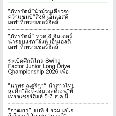
“ภัทรรัตน์”นำม้วนเดียวจบ
คว้าแชมป์”สิงห์-เอ็นเอสดี
เอฟ”ที่เทรชเชอร์ฮิลล์
“ภัทรรัตน์” หวด 8 อันเดอร์
นำรอบแรก”สิงห์-เอ็นเอสดี
เอฟ”ที่เทรชเชอร์ฮิลล์
ระเบิดศึกตีไกล Swing
Factor Junior Long Drive
Championship 2026 เพื่อ
เฟ้นหาสุดยอดเยาวชนจอม
พลังตีไกลชาวไทย
“นวพร-ณฐริกา” นำสาวไทย
ลุยศึก”สิงห์-เอ็นเอสดีเอฟ”ที่
เทรชเชอร์ฮิลล์ 5-7 ส.ค.นี้
“อาฒยา” จบที่ 4 ร่วม เอไอ
จี วีเมนส์ โอเพ่น “คุวาอิ”