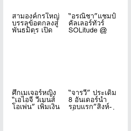
สามองค์กรใหญ่
“อรณิชา”แชมป์
บรรลุข้อตกลงสู่
คัลเลอร์ทัวร์
พันธมิตร เปิด
SOLitude @
ศักราชใหม่ของ
Winsor Park
วงการกอล์ฟ
ระดับโลก
ศึกเมเจอร์หญิง
“จารวี” ประเดิม
“เอไอจี วีเมนส์
8 อันเดอร์นำ
โอเพ่น” เพิ่มเงิน
รอบแรก”สิงห์-
รางวัลและขยาย
เอ็นเอสดีเอฟ”ที่
เวลาถ่ายทอด
วินด์เซอร์ปาร์ค