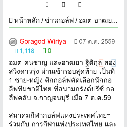
หน้าหลัก
ข่าวกอล์ฟ
อมต-อาฒยา เข้าที่หนึ่งกอล์ฟสวิงทีมชาติไทย รอบแรก
Goragod Wiriya
07 ต.ค. 2559
0
1,118
อมต คนชาญ และอาฒยา ฐิติกุล สอง
สวิงดาวรุ่ง ผ่านเข้ารอบสุดท้าย เป็นที่
1 ชาย-หญิง ศึกกอล์ฟคัดเลือกนักกอ
ลืฟทีมชาติไทย ที่สนามกรังด์ปรีซ์ กอ
ลืฟคลับ จ.กาญจนบุรี เมื่อ 7 ต.ค.59
สมาคมกีฬากอล์ฟแห่งประเทศไทยฯ
ร่วมกับ การกีฬาแห่งประเทศไทย และ