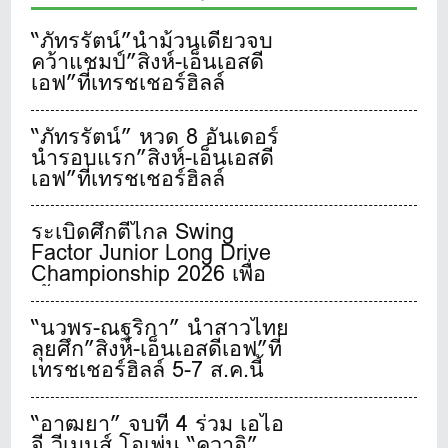
“ภัทรรัตน์”นำม้วนเดียวจบ
คว้าแชมป์”สิงห์-เอ็นเอสดี
เอฟ”ที่เทรชเชอร์ฮิลล์
“ภัทรรัตน์” หวด 8 อันเดอร์
นำรอบแรก”สิงห์-เอ็นเอสดี
เอฟ”ที่เทรชเชอร์ฮิลล์
ระเบิดศึกตีไกล Swing
Factor Junior Long Drive
Championship 2026 เพื่อ
เฟ้นหาสุดยอดเยาวชนจอม
พลังตีไกลชาวไทย
“นวพร-ณฐริกา” นำสาวไทย
ลุยศึก”สิงห์-เอ็นเอสดีเอฟ”ที่
เทรชเชอร์ฮิลล์ 5-7 ส.ค.นี้
“อาฒยา” จบที่ 4 ร่วม เอไอ
จี วีเมนส์ โอเพ่น “คุวาอิ”