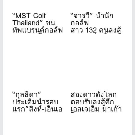
“MST Golf
“จารวี” นำนัก
Thailand” ขน
กอล์ฟ
ทัพแบรนด์กอล์ฟ
สาว 132 คนลงสู้
ดังระดับโลก
ศึก”สิงห์- เอ็นเอ
เปิดให้บริการ
สดีเอฟ”ที่วินด์
เต็มรูปแบบแล้ว
เซอร์ปาร์ค 22-
วันนี้ ที่ชาญอิส
24 ก.ค.นี้
สระ ทาวเวอร์ 1
“กุลธิดา”
สองดาวดังโลก
ประเดิมนำรอบ
ตอบรับลงสู้ศึก
แรก”สิงห์-เอ็นเอ
เอสเจเอ็ม มาเก๊า
สดีเอฟ”ที่เดอะ
โอเพ่น 2026
วินเทจคลับ
“รฐนน-ปวิธ”
อดีตแชมป์นำทัพ