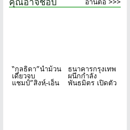
คุณอาจชอบ
อ่านต่อ >>>
“กุลธิดา”นำม้วน
ธนาคารกรุงเทพ
เดียวจบ
ผนึกกำลัง
แชมป์”สิงห์-เอ็น
พันธมิตร เปิดตัว
เอสดีเอฟ”ที่เดอะ
“Bangkok Bank
วินเทจคลับ
Golf
Tournament
2026” จัดปีที่ 11