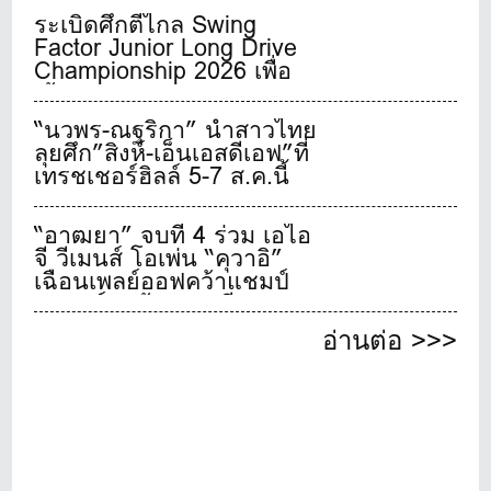
ระเบิดศึกตีไกล Swing
Factor Junior Long Drive
Championship 2026 เพื่อ
เฟ้นหาสุดยอดเยาวชนจอม
พลังตีไกลชาวไทย
“นวพร-ณฐริกา” นำสาวไทย
ลุยศึก”สิงห์-เอ็นเอสดีเอฟ”ที่
เทรชเชอร์ฮิลล์ 5-7 ส.ค.นี้
“อาฒยา” จบที่ 4 ร่วม เอไอ
จี วีเมนส์ โอเพ่น “คุวาอิ”
เฉือนเพลย์ออฟคว้าแชมป์
เมเจอร์สุดท้ายของปี
อ่านต่อ >>>