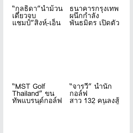
“กุลธิดา”นำม้วน
ธนาคารกรุงเทพ
เดียวจบ
ผนึกกำลัง
แชมป์”สิงห์-เอ็น
พันธมิตร เปิดตัว
เอสดีเอฟ”ที่เดอะ
“Bangkok Bank
วินเทจคลับ
Golf
Tournament
2026” จัดปีที่ 11
“MST Golf
“จารวี” นำนัก
Thailand” ขน
กอล์ฟ
ทัพแบรนด์กอล์ฟ
สาว 132 คนลงสู้
ดังระดับโลก
ศึก”สิงห์- เอ็นเอ
เปิดให้บริการ
สดีเอฟ”ที่วินด์
เต็มรูปแบบแล้ว
เซอร์ปาร์ค 22-
วันนี้ ที่ชาญอิส
24 ก.ค.นี้