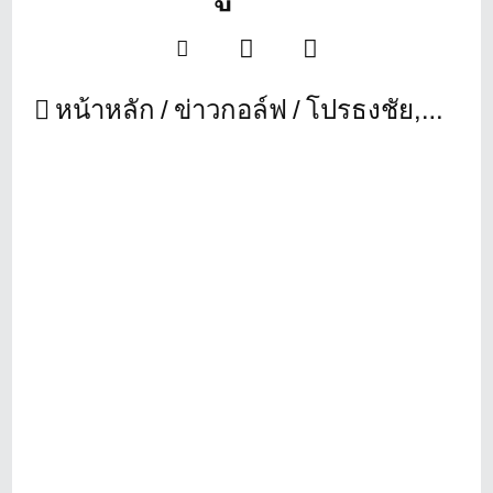
หน้าหลัก
ข่าวกอล์ฟ
โปรธงชัย,กิรเดช,พรหม ซ้อมออกรอบร่วมกันที่ดูไบ