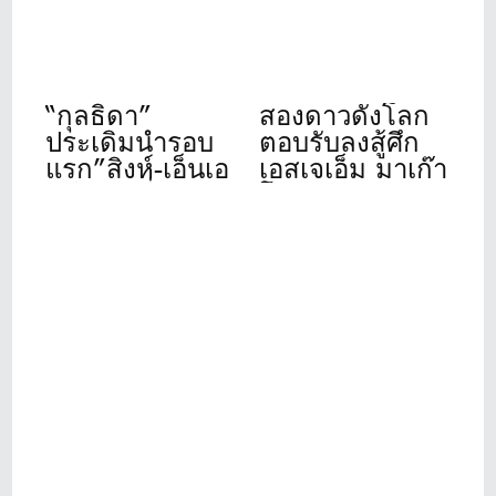
สระ ทาวเวอร์ 1
“กุลธิดา”
สองดาวดังโลก
ประเดิมนำรอบ
ตอบรับลงสู้ศึก
แรก”สิงห์-เอ็นเอ
เอสเจเอ็ม มาเก๊า
สดีเอฟ”ที่เดอะ
โอเพ่น 2026
วินเทจคลับ
“รฐนน-ปวิธ”
อดีตแชมป์นำทัพ
โปรไทยร่วม
ชิงชัย