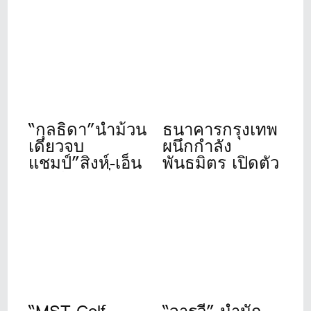
“กุลธิดา”นำม้วน
ธนาคารกรุงเทพ
เดียวจบ
ผนึกกำลัง
แชมป์”สิงห์-เอ็น
พันธมิตร เปิดตัว
เอสดีเอฟ”ที่เดอะ
“Bangkok Bank
วินเทจคลับ
Golf
Tournament
2026” จัดปีที่ 11