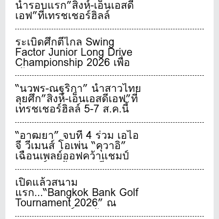
นำรอบแรก”สิงห์-เอ็นเอสดี
เอฟ”ที่เทรชเชอร์ฮิลล์
ระเบิดศึกตีไกล Swing
Factor Junior Long Drive
Championship 2026 เพื่อ
เฟ้นหาสุดยอดเยาวชนจอม
พลังตีไกลชาวไทย
“นวพร-ณฐริกา” นำสาวไทย
ลุยศึก”สิงห์-เอ็นเอสดีเอฟ”ที่
เทรชเชอร์ฮิลล์ 5-7 ส.ค.นี้
“อาฒยา” จบที่ 4 ร่วม เอไอ
จี วีเมนส์ โอเพ่น “คุวาอิ”
เฉือนเพลย์ออฟคว้าแชมป์
เมเจอร์สุดท้ายของปี
เปิดแล้วสนาม
แรก...“Bangkok Bank Golf
Tournament 2026” ณ
บางกอก กอล์ฟ คลับ