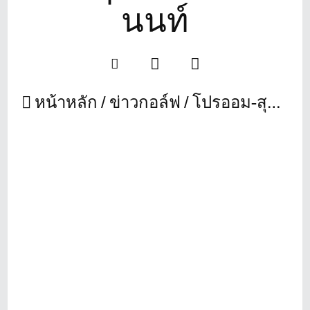
นนท์
หน้าหลัก
ข่าวกอล์ฟ
โปรออม-สุภมาส แสงจันทร์เข้าพบเพื่อขอบคุณ นายรังสฤษดิ์ ลักษิตานนท์