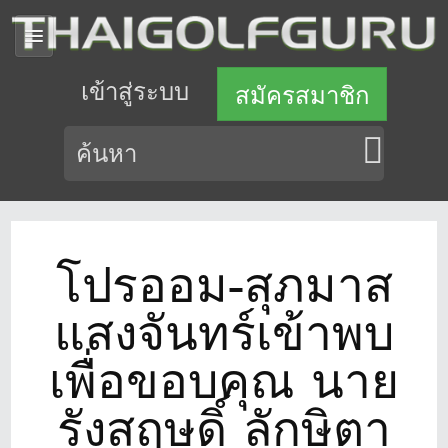
เข้าสู่ระบบ
สมัครสมาชิก
โปรออม-สุภมาส
แสงจันทร์เข้าพบ
เพื่อขอบคุณ นาย
รังสฤษดิ์ ลักษิตา