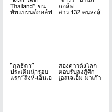
“MST Golf
“จารวี” นำนัก
Thailand” ขน
กอล์ฟ
ทัพแบรนด์กอล์ฟ
สาว 132 คนลงสู้
ดังระดับโลก
ศึก”สิงห์- เอ็นเอ
เปิดให้บริการ
สดีเอฟ”ที่วินด์
เต็มรูปแบบแล้ว
เซอร์ปาร์ค 22-
วันนี้ ที่ชาญอิส
24 ก.ค.นี้
สระ ทาวเวอร์ 1
“กุลธิดา”
สองดาวดังโลก
ประเดิมนำรอบ
ตอบรับลงสู้ศึก
แรก”สิงห์-เอ็นเอ
เอสเจเอ็ม มาเก๊า
สดีเอฟ”ที่เดอะ
โอเพ่น 2026
วินเทจคลับ
“รฐนน-ปวิธ”
อดีตแชมป์นำทัพ
โปรไทยร่วม
ชิงชัย