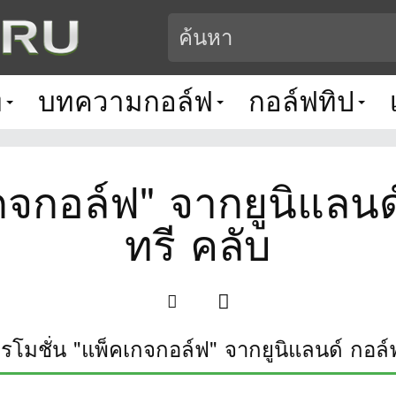
ท
บทความกอล์ฟ
กอล์ฟทิป
กจกอล์ฟ" จากยูนิแลนด
ทรี คลับ
รโมชั่น "แพ็คเกจกอล์ฟ" จากยูนิแลนด์ กอล์