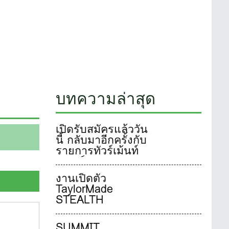
บทความล่าสุด
เปิดรับสมัครแล้ววัน
นี้ กลับมาอีกครั้งกับ
รายการทัวร์เม้นท์
แมทช์ ALPINE X
adidas GOLF
งานเปิดตัว
Family & Friends
TaylorMade
Golf 2024 การ
STEALTH
แข่งขันกอล์ฟที่ทุก
ท่านรอคอย ลุ้นชิง
รางวัลสุดพิเศษ จาก
SUMMIT