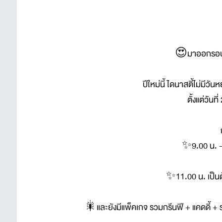
😍มาออกรอบข้
ปีใหม่นี้ ไดนาสตี้ไม่มีว
ตั้งแต่วัน
✨9.00 น. -
✨11.00 น. เป็นต
🎇และยังมีแพ็คเกจ รวมกรีนฟี + แคดดี้ +