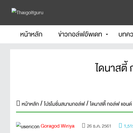
หน้าหลัก
ข่าวกอล์ฟอัพเดท
บทคว
ไดนาสตี้ 
หน้าหลัก
โปรโมชั่นสนามกอล์ฟ
ไดนาสตี้ กอล์ฟ แอนด์ ค
Goragod Wiriya
26 ธ.ค. 2561
1,51