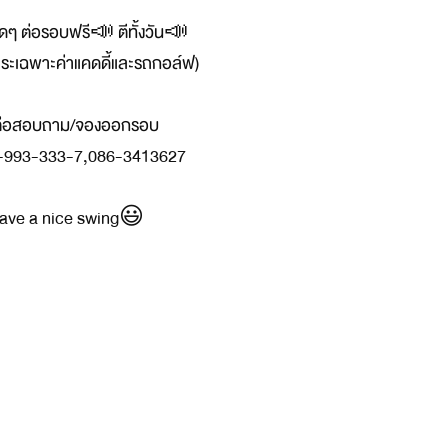
ุดๆ ต่อรอบฟรี📣 ตีทั้งวัน📣
ระเฉพาะค่าแคดดี้และรถกอล์ฟ)
ต่อสอบถาม/จองออกรอบ
993-333-7,086-3413627
ave a nice swing😃