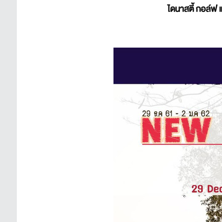
ไดนาสตี้ กอล์ฟ แ