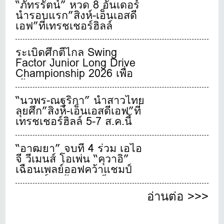
“ภัทรรัตน์” หวด 8 อันเดอร์
นำรอบแรก”สิงห์-เอ็นเอสดี
เอฟ”ที่เทรชเชอร์ฮิลล์
ระเบิดศึกตีไกล Swing
Factor Junior Long Drive
Championship 2026 เพื่อ
เฟ้นหาสุดยอดเยาวชนจอม
พลังตีไกลชาวไทย
“นวพร-ณฐริกา” นำสาวไทย
ลุยศึก”สิงห์-เอ็นเอสดีเอฟ”ที่
เทรชเชอร์ฮิลล์ 5-7 ส.ค.นี้
“อาฒยา” จบที่ 4 ร่วม เอไอ
จี วีเมนส์ โอเพ่น “คุวาอิ”
เฉือนเพลย์ออฟคว้าแชมป์
เมเจอร์สุดท้ายของปี
อ่านต่อ >>>