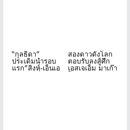
เปิดให้บริการ
สดีเอฟ”ที่วินด์
เต็มรูปแบบแล้ว
เซอร์ปาร์ค 22-
วันนี้ ที่ชาญอิส
24 ก.ค.นี้
สระ ทาวเวอร์ 1
“กุลธิดา”
สองดาวดังโลก
ประเดิมนำรอบ
ตอบรับลงสู้ศึก
แรก”สิงห์-เอ็นเอ
เอสเจเอ็ม มาเก๊า
สดีเอฟ”ที่เดอะ
โอเพ่น 2026
วินเทจคลับ
“รฐนน-ปวิธ”
อดีตแชมป์นำทัพ
โปรไทยร่วม
ชิงชัย