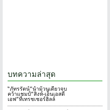
บทความล่าสุด
“ภัทรรัตน์”นำม้วนเดียวจบ
คว้าแชมป์”สิงห์-เอ็นเอสดี
เอฟ”ที่เทรชเชอร์ฮิลล์