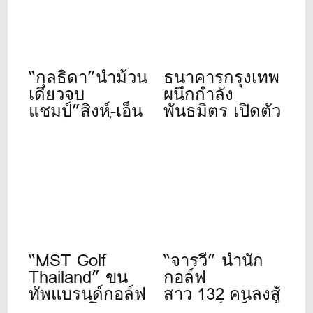
“กุลธิดา”นำม้วน
ธนาคารกรุงเทพ
เดียวจบ
ผนึกกำลัง
แชมป์”สิงห์-เอ็น
พันธมิตร เปิดตัว
เอสดีเอฟ”ที่เดอะ
“Bangkok Bank
วินเทจคลับ
Golf
Tournament
2026” จัดปีที่ 11
“MST Golf
“จารวี” นำนัก
Thailand” ขน
กอล์ฟ
ทัพแบรนด์กอล์ฟ
สาว 132 คนลงสู้
ดังระดับโลก
ศึก”สิงห์- เอ็นเอ