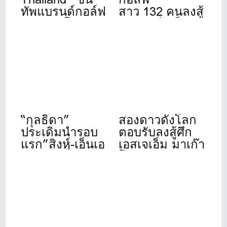
ทัพแบรนด์กอล์ฟ
สาว 132 คนลงสู้
ดังระดับโลก
ศึก”สิงห์- เอ็นเอ
เปิดให้บริการ
สดีเอฟ”ที่วินด์
เต็มรูปแบบแล้ว
เซอร์ปาร์ค 22-
วันนี้ ที่ชาญอิส
24 ก.ค.นี้
สระ ทาวเวอร์ 1
“กุลธิดา”
สองดาวดังโลก
ประเดิมนำรอบ
ตอบรับลงสู้ศึก
แรก”สิงห์-เอ็นเอ
เอสเจเอ็ม มาเก๊า
สดีเอฟ”ที่เดอะ
โอเพ่น 2026
วินเทจคลับ
“รฐนน-ปวิธ”
อดีตแชมป์นำทัพ
โปรไทยร่วม
ชิงชัย