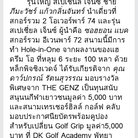
รุ่นใหญ่ สเปเชี่นล เจ็นซ์ ชาย
ภีมะวัชร์ แก้วกลิ่นจันทร์
นำเดี่ยวที่
สกอร์รวม 2 โอเวอร์พาร์ 74 และรุ่น
สเปเชี่ยล เจ็นซ์ ผู้นำคือ
ซอฮยอน แบค
สกอร์รวม อีเวนพาร์ 72 สนามนี้มีการ
ทำ Hole-in-One จากผลงานของแฮ
ดรึม โอ ที่หลุม 6 ระยะ 100 หลา ด้วย
หล็กพิจชิงเวดจ์ ได้รับเกียรติจาก
คุณ
ดาว์ปกรณ์ รัตนสุวรรณ
มอบรางวัล
พิเศษจาก THE GENZ เป็นทุนสนับ
สนุนนกีฬาเยาวชนมูลค่า 5,000 บาท
และสนามเทรเชอร์ฮิลล์ กอล์ฟ คลับ
มอบประกาศนียบัตรพร้อมคูปอง
สำหรับเปลี่ยน Golf Grip มูลค่า5,000
บาท ที่ DK Golf Academy พัทยา