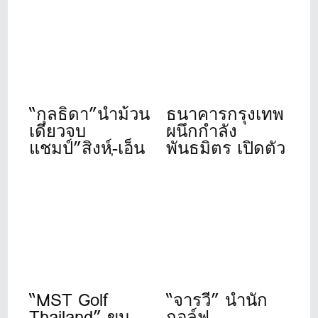
“กุลธิดา”นำม้วน
ธนาคารกรุงเทพ
เดียวจบ
ผนึกกำลัง
แชมป์”สิงห์-เอ็น
พันธมิตร เปิดตัว
เอสดีเอฟ”ที่เดอะ
“Bangkok Bank
วินเทจคลับ
Golf
Tournament
2026” จัดปีที่ 11
“MST Golf
“จารวี” นำนัก
Thailand” ขน
กอล์ฟ