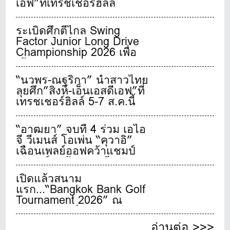
เอฟ”ที่เทรชเชอร์ฮิลล์
ระเบิดศึกตีไกล Swing
Factor Junior Long Drive
Championship 2026 เพื่อ
เฟ้นหาสุดยอดเยาวชนจอม
พลังตีไกลชาวไทย
“นวพร-ณฐริกา” นำสาวไทย
ลุยศึก”สิงห์-เอ็นเอสดีเอฟ”ที่
เทรชเชอร์ฮิลล์ 5-7 ส.ค.นี้
“อาฒยา” จบที่ 4 ร่วม เอไอ
จี วีเมนส์ โอเพ่น “คุวาอิ”
เฉือนเพลย์ออฟคว้าแชมป์
เมเจอร์สุดท้ายของปี
เปิดแล้วสนาม
แรก...“Bangkok Bank Golf
Tournament 2026” ณ
บางกอก กอล์ฟ คลับ
อ่านต่อ >>>