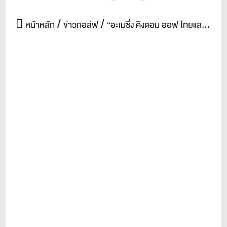
หน้าหลัก
ข่าวกอล์ฟ
“อะเมซิ่ง คิงดอม ออฟ ไทยแลนด์: กอล์ฟเวิลด์ คลับ แชมเปี้ยนชิพ 2016”