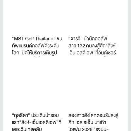
“MST Golf Thailand” ขน
“จารวี” นำนักกอล์ฟ
ทัพแบรนด์กอล์ฟดังระดับ
สาว 132 คนลงสู้ศึก”สิงห์-
โลก เปิดให้บริการเต็มรูป
เอ็นเอสดีเอฟ”ที่วินด์เซอร์
แบบแล้ววันนี้ ที่ชาญอิสสระ
ปาร์ค 22-24 ก.ค.นี้
ทาวเวอร์ 1
“กุลธิดา” ประเดิมนำรอบ
สองดาวดังโลกตอบรับลงสู้
แรก”สิงห์-เอ็นเอสดีเอฟ”ที่
ศึก เอสเจเอ็ม มาเก๊า
เดอะวินเทจคลับ
โอเพ่น 2026 “รฐนน-