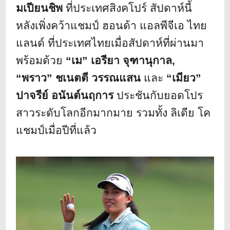
มเปียนชิพ
ที่ประเทศสิงคโปร์ สัปดาห์นี้
หลังเพิ่งคว้าแชมป์ ฮอนด้า แอลพีจีเอ ไทย
แลนด์ ที่ประเทศไทยเมื่อสัปดาห์ที่ผ่
านมา
พร้อมด้วย
“เม” เอรียา จุฑานุกาล
,
“พราว” ชเนตตี วรรณแสน
และ
“เมียว”
ปาจรีย์ อนันต์นฤการ
ประชันกับยอดโปร
สาวระดับโลกอี
กมากมาย รวมทั้ง ลิเดีย โค
แชมป์เมื่อปีที่แล้ว