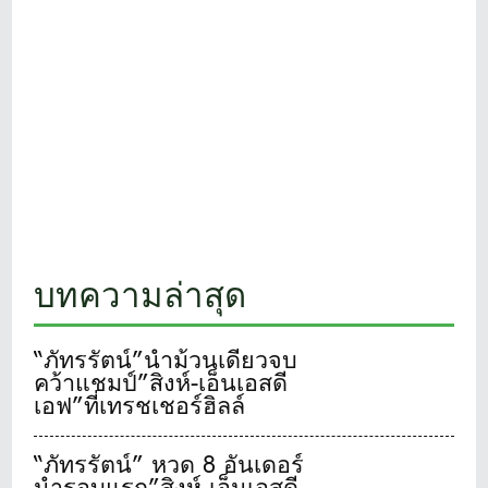
บทความล่าสุด
“ภัทรรัตน์”นำม้วนเดียวจบ
คว้าแชมป์”สิงห์-เอ็นเอสดี
เอฟ”ที่เทรชเชอร์ฮิลล์
“ภัทรรัตน์” หวด 8 อันเดอร์
นำรอบแรก”สิงห์-เอ็นเอสดี