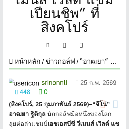
เปียนชิพ” ที่
สิงคโปร์
หน้าหลัก
ข่าวกอล์ฟ
“อาฒยา” นำสาวไทยลุยต่อล่าแชมป์ “เอชเอสบีซี วีเมนส์ เวิลด์ แชมเปียนชิพ” ที่สิงคโปร์
srinonnti
25 ก.พ. 2569
0
448
(สิงคโปร์
, 25 กุมภาพันธ์ 2569)–“จีโน่”
อาฒยา ฐิติกุล
นักกอล์ฟมือหนึ่งของโลก
ลุยต่อล่าแชมป์
เอชเอสบีซี วีเมนส์ เวิลด์ แช