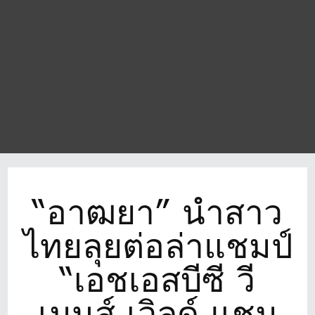
“อาฒยา” นำสาว
ไทยลุยต่อล่าแชมป์
“เอชเอสบีซี วี
เมนส์ เวิลด์ แชม