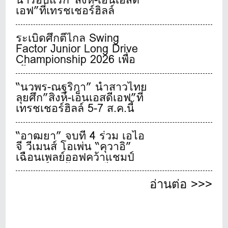
เอฟ”ที่เทรชเชอร์ฮิลล์
ระเบิดศึกตีไกล Swing
Factor Junior Long Drive
Championship 2026 เพื่อ
เฟ้นหาสุดยอดเยาวชนจอม
พลังตีไกลชาวไทย
“นวพร-ณฐริกา” นำสาวไทย
ลุยศึก”สิงห์-เอ็นเอสดีเอฟ”ที่
เทรชเชอร์ฮิลล์ 5-7 ส.ค.นี้
“อาฒยา” จบที่ 4 ร่วม เอไอ
จี วีเมนส์ โอเพ่น “คุวาอิ”
เฉือนเพลย์ออฟคว้าแชมป์
เมเจอร์สุดท้ายของปี
อ่านต่อ >>>