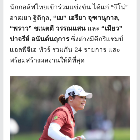
นักกอล์ฟไทยเข้าร่
วมแข่งขัน ได้แก่ “จีโน่”
อาฒยา ฐิติกุล
,
“เม” เอรียา จุฑานุกาล,
“พราว” ชเนตตี วรรณแสน
และ
“เมียว”
ปาจรีย์ อนันต์นฤการ
ซึ่งต่างมีดีกรีแชมป์
แอลพีจีเอ ทัวร์ รวมกัน 24 รายการ และ
พร้อมสร้างผลงานให้ดีที่สุด