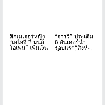
ระดับโลก
ศึกเมเจอร์หญิง
“จารวี” ประเดิม
“เอไอจี วีเมนส์
8 อันเดอร์นำ
โอเพ่น” เพิ่มเงิน
รอบแรก”สิงห์-
รางวัลและขยาย
เอ็นเอสดีเอฟ”ที่
เวลาถ่ายทอด
วินด์เซอร์ปาร์ค