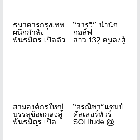
ธนาคารกรุงเทพ
“จารวี” นำนัก
ผนึกกำลัง
กอล์ฟ
พันธมิตร เปิดตัว
สาว 132 คนลงสู้
“Bangkok Bank
ศึก”สิงห์- เอ็นเอ
Golf
สดีเอฟ”ที่วินด์
Tournament
เซอร์ปาร์ค 22-
2026” จัดปีที่ 11
24 ก.ค.นี้
สามองค์กรใหญ่
“อรณิชา”แชมป์
บรรลุข้อตกลงสู่
คัลเลอร์ทัวร์
พันธมิตร เปิด
SOLitude @
ศักราชใหม่ของ
Winsor Park
วงการกอล์ฟ