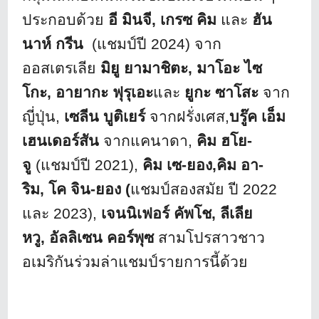
ประกอบด้วย
อี มินจี
, เกรซ คิม
และ
ฮัน
นาห์ กรีน
(แชมป์ปี 2024) จาก
ออสเตรเลีย
มิยู ยามาชิตะ
, มาโอะ ไซ
โกะ, อายากะ ฟุรุเอะ
และ
ยูกะ ซาโสะ
จาก
ญี่ปุ่น
,
เซลีน บูติเยร์
จากฝรั่งเศส,
บรู๊ค เอ็ม
เฮนเดอร์สัน
จากแคนาดา,
คิม ฮโย-
จู
(แชมป์ปี 2021),
คิม เซ-ยอง,คิม อา-
ริม, โค จิน-ยอง (
แชมป์สองสมัย ปี 2022
และ 2023),
เจนนิเฟอร์ คัพโช, ลีเลีย
หวู, อัลลิเซน คอร์พุซ
สามโปรสาวชาว
อเมริกันร่วมล่
าแชมป์รายการนี้ด้วย