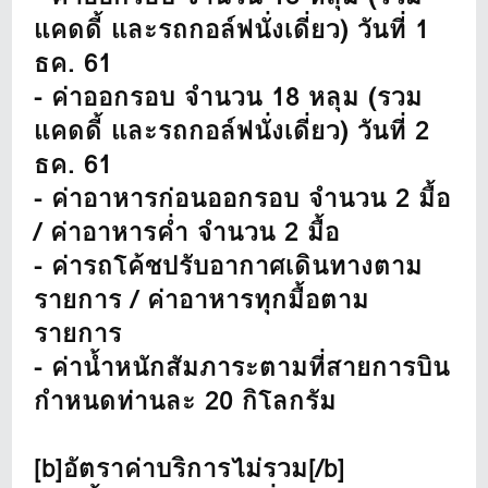
แคดดี้ และรถกอล์ฟนั่งเดี่ยว) วันที่ 1
ธค. 61
- ค่าออกรอบ จำนวน 18 หลุม (รวม
แคดดี้ และรถกอล์ฟนั่งเดี่ยว) วันที่ 2
ธค. 61
- ค่าอาหารก่อนออกรอบ จำนวน 2 มื้อ
/ ค่าอาหารค่ำ จำนวน 2 มื้อ
- ค่ารถโค้ชปรับอากาศเดินทางตาม
รายการ / ค่าอาหารทุกมื้อตาม
รายการ
- ค่าน้ำหนักสัมภาระตามที่สายการบิน
กำหนดท่านละ 20 กิโลกรัม
[b]อัตราค่าบริการไม่รวม[/b]