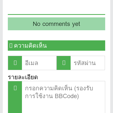
No comments yet
ความคิดเห็น
รายละเอียด