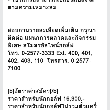
ตามความเหมาะสม
สอบถามรายละเอียดเพิ่มเติม กรุณา
ติดต่อ แผนกการตลาดและกิจกรรม
พิเศษ สโมสรอัลไพน์กอล์ฟ
โทร. 0-2577-3333 Ext. 400, 401,
402, 403, 110 โทรสาร. 0-2577-
7100
[b]อัตราค่าสมัคร[/b]
ราคาสำหรับนักกอล์ฟ 16,900.-
ราคาสำหรับนักกอล์ฟไม่รวมตั๋วเเครื่