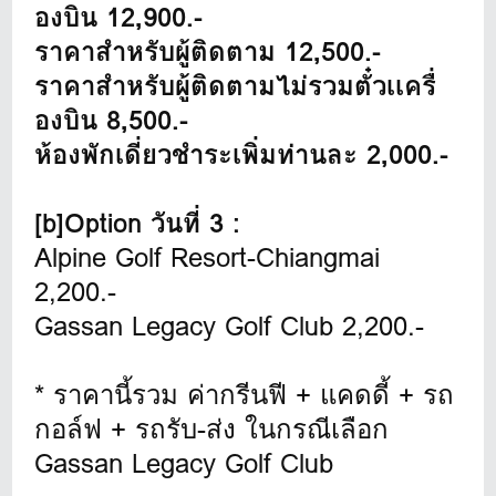
องบิน 12,900.-
ราคาสำหรับผู้ติดตาม 12,500.-
ราคาสำหรับผู้ติดตามไม่รวมตั๋วเเครื่
องบิน 8,500.-
ห้องพักเดี่ยวชำระเพิ่มท่านละ 2,000.-
[b]Option วันที่ 3 :
Alpine Golf Resort-Chiangmai
2,200.-
Gassan Legacy Golf Club 2,200.-
* ราคานี้รวม ค่ากรีนฟี + แคดดี้ + รถ
กอล์ฟ + รถรับ-ส่ง ในกรณีเลือก
Gassan Legacy Golf Club