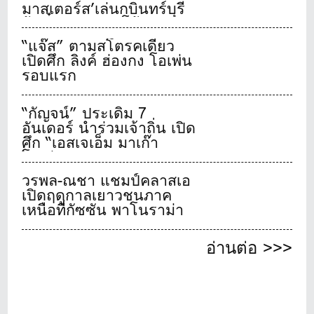
มาสเตอร์ส’เล่นกบินทร์บุรี
ลุ้นตั๋วล่าฝัน พบโค้ชระดับ
โลกที่สหรัฐฯ มูลค่ากว่า 1
“แจ๊ส” ตามสโตรคเดียว
ล้านบาท
เปิดศึก ลิงค์ ฮ่องกง โอเพ่น
รอบแรก
“กัญจน์” ประเดิม 7
อันเดอร์ นำร่วมเจ้าถิ่น เปิด
ศึก “เอสเจเอ็ม มาเก๊า
โอเพ่น” รอบแรก
วรพล-ณชา แชมป์คลาสเอ
เปิดฤดูกาลเยาวชนภาค
เหนือที่กัซซัน พาโนราม่า
อ่านต่อ >>>