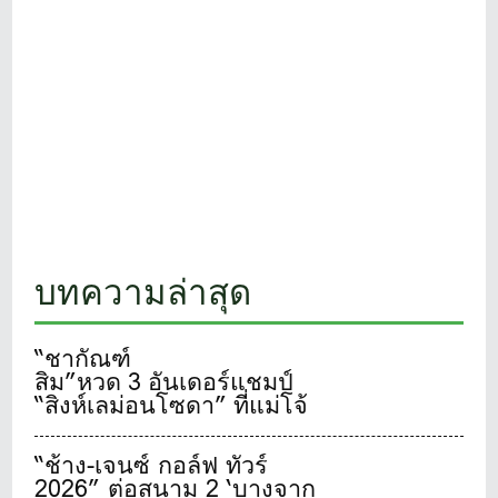
บทความล่าสุด
“ชากัณฑ์
สิม”หวด 3 อันเดอร์แชมป์
“สิงห์เลม่อนโซดา” ที่แม่โจ้
“ช้าง-เจนซ์ กอล์ฟ ทัวร์
2026” ต่อสนาม 2 ‘บางจาก