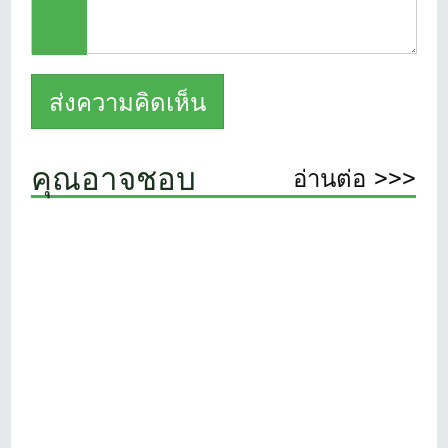
คุณอาจชอบ
อ่านต่อ >>>