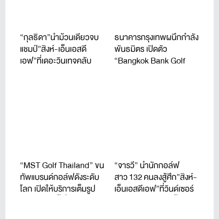
“กุลธิดา”นำม้วนเดียวจบ
ธนาคารกรุงเทพผนึกกำลัง
แชมป์”สิงห์-เอ็นเอสดี
พันธมิตร เปิดตัว
เอฟ”ที่เดอะวินเทจคลับ
“Bangkok Bank Golf
Tournament 2026” จัดปี
ที่ 11
“MST Golf Thailand” ขน
“จารวี” นำนักกอล์ฟ
ทัพแบรนด์กอล์ฟดังระดับ
สาว 132 คนลงสู้ศึก”สิงห์-
โลก เปิดให้บริการเต็มรูป
เอ็นเอสดีเอฟ”ที่วินด์เซอร์
แบบแล้ววันนี้ ที่ชาญอิสสระ
ปาร์ค 22-24 ก.ค.นี้
ทาวเวอร์ 1