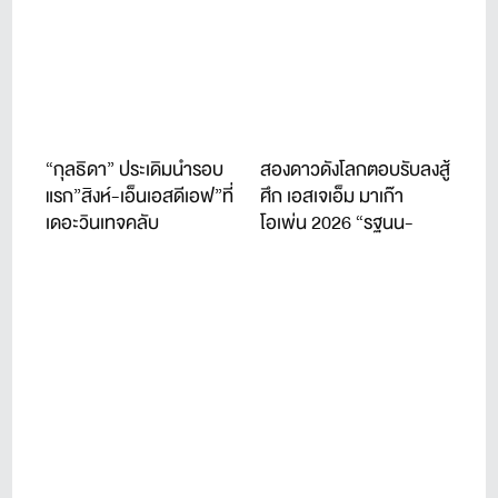
“กุลธิดา” ประเดิมนำรอบ
สองดาวดังโลกตอบรับลงสู้
แรก”สิงห์-เอ็นเอสดีเอฟ”ที่
ศึก เอสเจเอ็ม มาเก๊า
เดอะวินเทจคลับ
โอเพ่น 2026 “รฐนน-
ปวิธ” อดีตแชมป์นำทัพโปร
ไทยร่วมชิงชัย