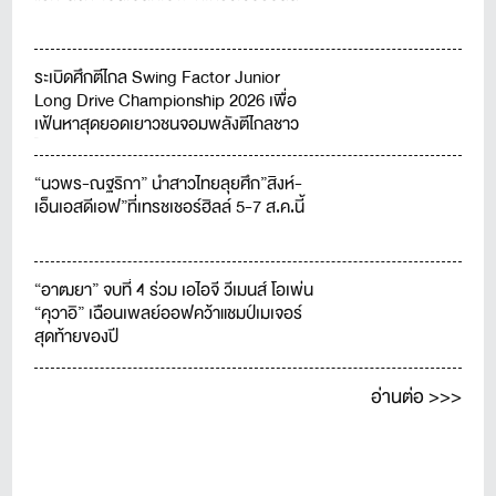
ระเบิดศึกตีไกล Swing Factor Junior
Long Drive Championship 2026 เพื่อ
เฟ้นหาสุดยอดเยาวชนจอมพลังตีไกลชาว
ไทย
“นวพร-ณฐริกา” นำสาวไทยลุยศึก”สิงห์-
เอ็นเอสดีเอฟ”ที่เทรชเชอร์ฮิลล์ 5-7 ส.ค.นี้
“อาฒยา” จบที่ 4 ร่วม เอไอจี วีเมนส์ โอเพ่น
“คุวาอิ” เฉือนเพลย์ออฟคว้าแชมป์เมเจอร์
สุดท้ายของปี
อ่านต่อ >>>