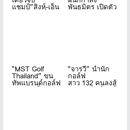
แชมป์”สิงห์-เอ็น
พันธมิตร เปิดตัว
เอสดีเอฟ”ที่เดอะ
“Bangkok Bank
วินเทจคลับ
Golf
Tournament
2026” จัดปีที่ 11
“MST Golf
“จารวี” นำนัก
Thailand” ขน
กอล์ฟ
ทัพแบรนด์กอล์ฟ
สาว 132 คนลงสู้
ดังระดับโลก
ศึก”สิงห์- เอ็นเอ
เปิดให้บริการ
สดีเอฟ”ที่วินด์
เต็มรูปแบบแล้ว
เซอร์ปาร์ค 22-
วันนี้ ที่ชาญอิส
24 ก.ค.นี้
สระ ทาวเวอร์ 1