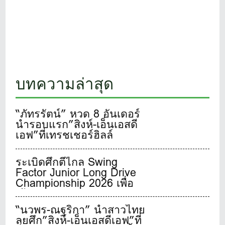
บทความล่าสุด
“ภัทรรัตน์” หวด 8 อันเดอร์
นำรอบแรก”สิงห์-เอ็นเอสดี
เอฟ”ที่เทรชเชอร์ฮิลล์
ระเบิดศึกตีไกล Swing
Factor Junior Long Drive
Championship 2026 เพื่อ
เฟ้นหาสุดยอดเยาวชนจอม
พลังตีไกลชาวไทย
“นวพร-ณฐริกา” นำสาวไทย
ลุยศึก”สิงห์-เอ็นเอสดีเอฟ”ที่