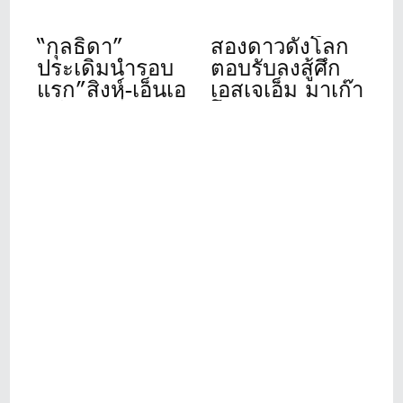
“กุลธิดา”
สองดาวดังโลก
ประเดิมนำรอบ
ตอบรับลงสู้ศึก
แรก”สิงห์-เอ็นเอ
เอสเจเอ็ม มาเก๊า
สดีเอฟ”ที่เดอะ
โอเพ่น 2026
วินเทจคลับ
“รฐนน-ปวิธ”
อดีตแชมป์นำทัพ
โปรไทยร่วม
ชิงชัย