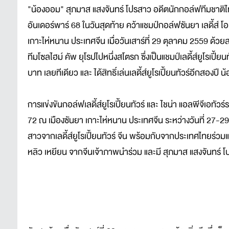
"น้องออม" สุภมาส แสงจันทร์ โปรสาว อดีตนักกอล์ฟทีมชาติไ
อันเดอร์พาร์ 68 ในวันสุดท้าย คว้าแชมป์กอล์ฟซันยา เลดี้ส์ โอเพ
เกาะไห่หนาน ประเทศจีน เมื่อวันเสาร์ที่ 29 ตุลาคม 2559 ด้
ทีมโซลไฮม์ คัพ ยุโรปไปหนึ่งสโตรก ซึ่งเป็นแชมป์เลดี้ส์ยูโรเปี
บาท เลยทีเดียว และ ได้สิทธิ์เล่นเลดี้ส์ยูโรเปี้ยนทัวร์อีก
การแข่งขันกอล์ฟเลดี้ส์ยูโรเปี้ยนทัวร์ และ ไชน่า แอลพีจีเอทั
72 ณ เมืองซันยา เกาะไห่หนาน ประเทศจีน ระหว่างวันที่ 27-29
สาวจากเลดี้ส์ยูโรเปี้ยนทัวร์ จีน พร้อมกับจากประเทศไทยร่วม
หลิว เหยียน จากจีนเจ้าภาพนำร่วม และมี สุภมาส แสงจันทร