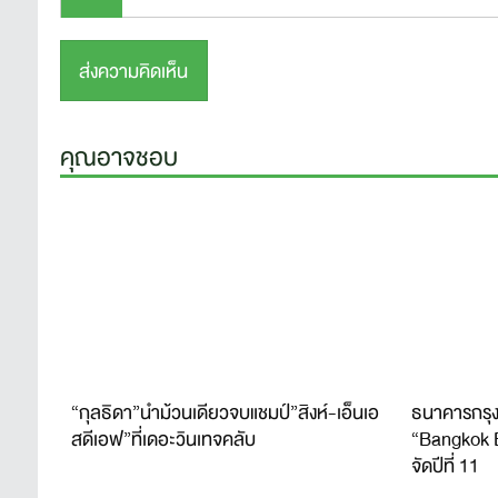
คุณอาจชอบ
“กุลธิดา”นำม้วนเดียวจบแชมป์”สิงห์-เอ็นเอ
ธนาคารกรุง
สดีเอฟ”ที่เดอะวินเทจคลับ
“Bangkok 
จัดปีที่ 11