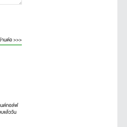
อ่านต่อ >>>
รนด์กอล์ฟ
บบแล้ววัน