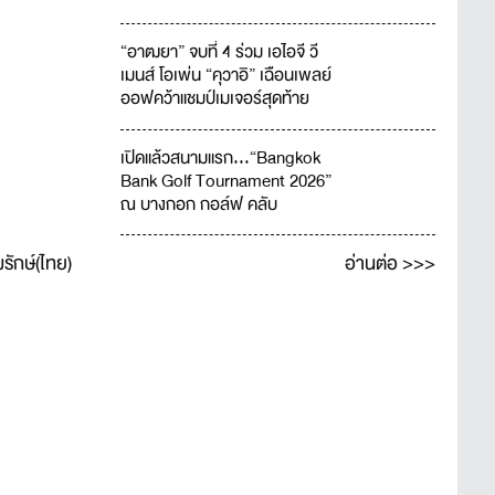
“อาฒยา” จบที่ 4 ร่วม เอไอจี วี
เมนส์ โอเพ่น “คุวาอิ” เฉือนเพลย์
ออฟคว้าแชมป์เมเจอร์สุดท้าย
ของปี
เปิดแล้วสนามแรก...“Bangkok
Bank Golf Tournament 2026”
ณ บางกอก กอล์ฟ คลับ
อ่านต่อ >>>
รักษ์(ไทย)