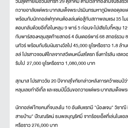
วันสุดท้ายเมื่อวันเสาร์ที่ 29 ตุลาคม ตามเวลาท้องถิ่นจีนซึ่งเ
ถวายอาลัยแด่พระบาทสมเด็จพระปรมินทรมหาภูมิพลอดุลยเดช ที
พร้อมกับนักกอล์ฟทุกคนต้องเล่นต่อสู้กับสภาพลมแรง 35 ไมล์ต่อ
ตอบกลับด้วยอีเกิ้ลในหลุม 9 พาร์ 5 ก่อนจะไปเสียโบกี้หลุม 12
กับพาร์สองหลุมสุดท้ายสกอร์ 4 อันเดอร์พาร์ 68 สกอร์รวม 8 อ
นทัวร์ พร้อมกับรับเงินรางวัลไป 45,000 ยูโรหรือราว 1.8 ล้านบ
ลล์ โปรสาวจอมตีไกลจากสวีเดนหนึ่งสโตรก ซึ่งคาโรลีน เฮดวอลล
รับไป 27,000 ยูโรหรือราว 1,080,000 บาท
สุภมาส โปรสาววัย 20 ปีจากสุโขทัยกล่าวหลังการคว้าแชมป์ว่
หลุมเลยทำอีเกิ้ล และแชมป์นี้ฉันขอถวายแด่พระบาทสมเด็จ
นักกอล์ฟไทยคนที่จบลงใน 10 อันดับแรกมี "น้องแจน" วิชาณี มีชั
สายป่าน" ปัณณรัตน์ ธนพลบุญรัศมิ์ จากร้อยเอ็ดที่เล่นในแอลพ
หรือราว 276,000 บาท