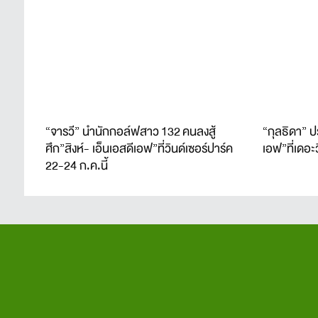
“จารวี” นำนักกอล์ฟสาว 132 คนลงสู้
“กุลธิดา” ป
ศึก”สิงห์- เอ็นเอสดีเอฟ”ที่วินด์เซอร์ปาร์ค
เอฟ”ที่เดอะ
22-24 ก.ค.นี้