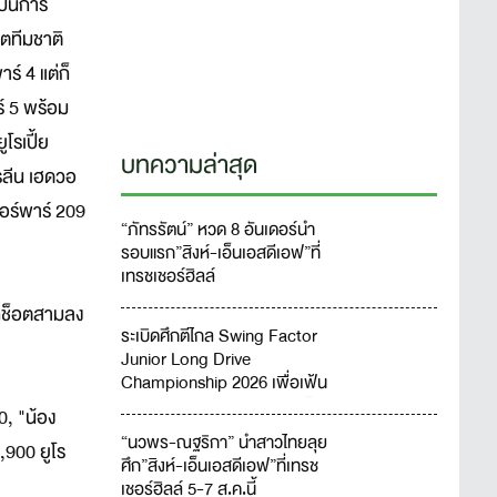
เป็นการ
ตทีมชาติ
ร์ 4 แต่ก็
ร์ 5 พร้อม
โรเปี้ย
บทความล่าสุด
โรลีน เฮดวอ
ดอร์พาร์ 209
“ภัทรรัตน์” หวด 8 อันเดอร์นำ
รอบแรก”สิงห์-เอ็นเอสดีเอฟ”ที่
เทรชเชอร์ฮิลล์
ี่ช็อตสามลง
ระเบิดศึกตีไกล Swing Factor
Junior Long Drive
Championship 2026 เพื่อเฟ้น
หาสุดยอดเยาวชนจอมพลังตีไกล
0, "น้อง
ชาวไทย
“นวพร-ณฐริกา” นำสาวไทยลุย
,900 ยูโร
ศึก”สิงห์-เอ็นเอสดีเอฟ”ที่เทรช
เชอร์ฮิลล์ 5-7 ส.ค.นี้