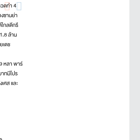
กหวดทำ 4
ืองซานย่า
ีไกลดีกรี
 1.8 ล้าน
ลยเดช
69 หลา พาร์
นบาทมีโปร
่งเศส และ