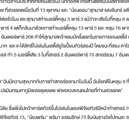
ร็วกว่าเวลาในประเทศไทยหนึ่งชั่วโมง นักกอล์ฟไทยต่างติดริบบิ้นสีดำเพื่อ
่สวรรคตเมื่อวันที่ 13 ตุลาคม และ "น้องออม"สุภมาส แสงจันทร์ อดี
ชั่วโมง และสุภมาสทำเบอร์ดี้หลุม 5 พาร์ 3 แม้ว่าจะเสียโบกี้หลุม 6 พา
 พาร์ 4 แต่ก็กลับมาด้วยการทำเบอร์ดี้หลุม 13 พาร์ 5 และ หลุม 16 พา
ันเดอร์พาร์ 208 ทำให้สุภมาสคว้าแชมป์ครั้งแรกในรายการของเลดี้่ส์ ยู
าท และจะได้สิทธิ์ไปเล่นในเลดี้ส์ยูโรเปี้ยนทัวร์สองปี โดยชนะที่สอง คา
์ ทำ 5 เบอร์ดี้เสีย 3 โบกี้สกอร์ 2 อันเดอร์พาร์ 70 สกอร์รวม 7 อันเ
า"ฉันมีความสุขมากกับการทำสกอร์ออกมาในวันนี้ ฉันโชคดีในหลุม 9 ท
พระปรมินทรมหาภูมิพลอดุลยเดช พ่อหลวงของคนไทยที่ท่านสวรรคต"
ย ซึ่งเพิ่งไปคว้าคาร์ดทัวร์ขึ้นไปเล่นในแอลพีจีเอทัวร์ปีหน้าทำสกอร์ 7
ีจีเอทัวร์ 73, "น้องพริม" พริมา ธรรมรักษ์ 75 รับเงินรางวัลไปคนละ 6