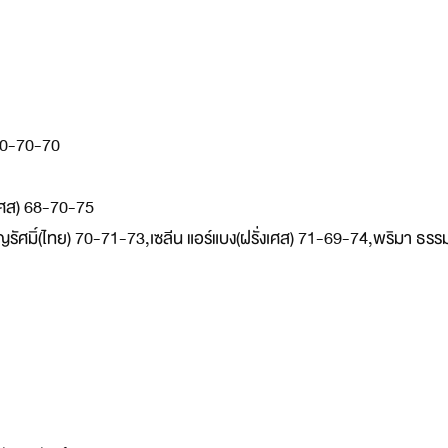
 70-70-70
งเศส) 68-70-75
ัศมิ์(ไทย) 70-71-73,เซลีน แอร์แบง(ฝรั่งเศส) 71-69-74,พริมา ธรรม