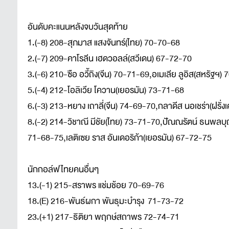
อันดับคะแนนหลังจบวันสุดท้าย
1.(-8) 208-สุภมาส แสงจันทร์(ไทย) 70-70-68
2.(-7) 209-คาโรลีน เฮดวอลล์(สวีเดน) 67-72-70
3.(-6) 210-ซือ อวี้ถิง(จีน) 70-71-69,อเมเลีย ลูอิส(สหรัฐฯ)
5.(-4) 212-โอลิเวีย โควาน(เยอรมัน) 73-71-68
6.(-3) 213-หยาง เถาลี่(จีน) 74-69-70,กลาดีส นอเชร่า(ฝรั่
8.(-2) 214-วิชาณี มีชัย(ไทย) 73-71-70,ปัณณรัตน์ ธนพลบุญร
71-68-75,เลติเซย ราส อันเดอริก้า(เยอรมัน) 67-72-75
นักกอล์ฟไทยคนอื่นๆ
13.(-1) 215-สราพร แช่มช้อย 70-69-76
18.(E) 216-พันธ์ผกา พันธุมะบำรุง 71-73-72
23.(+1) 217-ธิติยา พฤกษ์สถาพร 72-74-71