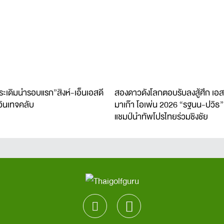
ระเดิมนำรอบแรก”สิงห์-เอ็นเอสดี
สองดาวดังโลกตอบรับลงสู้ศึก เอส
วินเทจคลับ
มาเก๊า โอเพ่น 2026 “รฐนน-ปวิธ”
แชมป์นำทัพโปรไทยร่วมชิงชัย