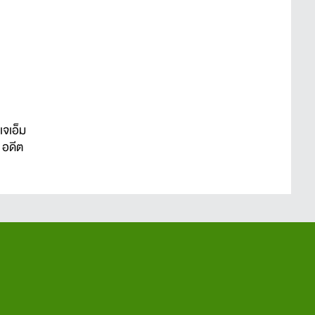
เจเอ็ม
 อดีต