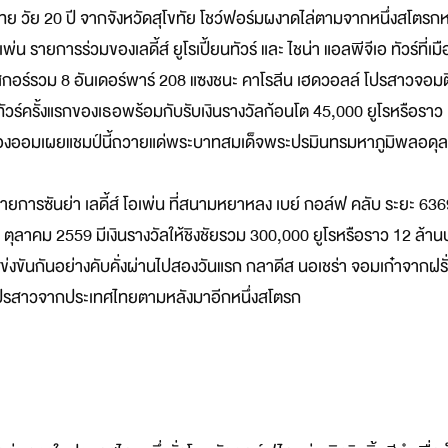
ทย วัย 20 ปี จากจังหวัดสุโขทัย โชว์ฟอร์มผงาดไล่ตามจากหนึ่งสโตร
่น รายการร่วมของเลดี้ส์ ยูโรเปี้ยนทัวร์ และ ไชน่า แอลพีจีเอ ทัวร์ที่เม
วยสกอร์รวม 8 อันเดอร์พาร์ 208 แซงชนะ คาโรลีน เฮดวอลล์ โปรสาวจอมต
้ยนทัวร์ครั้งแรกของเธอพร้อมกับรับเงินรางวัลก้อนโต 45,000 ยูโรหรือราว
สองปี น้องออมเผยแชมป์นี้ถวายแด่พระบาทสมเด็จพระปรมินทรมหาภูมิพลอดุ
วร์รายการซันย่า เลดี้ส์ โอเพ่น ที่สนามหยาหลง เบย์ กอล์ฟ คลับ ระยะ 63
 ตุลาคม 2559 มีเงินรางวัลให้ชิงชัยรวม 300,000 ยูโรหรือราว 12 ล้า
แข่งขันกันอย่างคับคั่งผ่านไปสองวันแรก กลาดีส นอเชร่า จอมเก๋าจากฝรั
์ โปรสาวจากประเทศไทยตามหลังมาอีกหนึ่งสโตรก