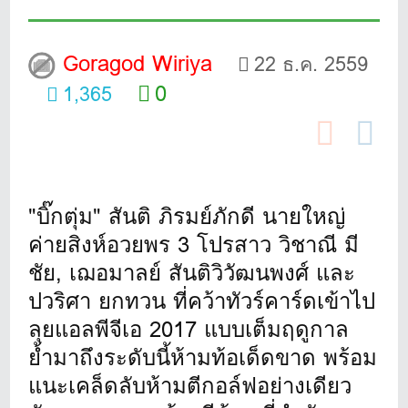
Goragod Wiriya
22 ธ.ค. 2559
0
1,365
"บิ๊กตุ่ม" สันติ ภิรมย์ภักดี นายใหญ่
ค่ายสิงห์อวยพร 3 โปรสาว วิชาณี มี
ชัย, เฌอมาลย์ สันติวิวัฒนพงศ์ และ
ปวริศา ยกทวน ที่คว้าทัวร์คาร์ดเข้าไป
ลุยแอลพีจีเอ 2017 แบบเต็มฤดูกาล
ย้ำมาถึงระดับนี้ห้ามท้อเด็ดขาด พร้อม
แนะเคล็ดลับห้ามตีกอล์ฟอย่างเดียว