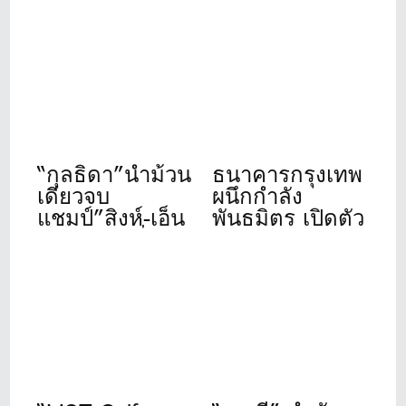
“กุลธิดา”นำม้วน
ธนาคารกรุงเทพ
เดียวจบ
ผนึกกำลัง
แชมป์”สิงห์-เอ็น
พันธมิตร เปิดตัว
เอสดีเอฟ”ที่เดอะ
“Bangkok Bank
วินเทจคลับ
Golf
Tournament
2026” จัดปีที่ 11