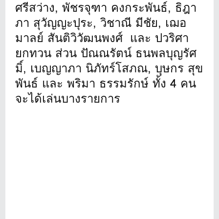
ศรีสว่าง, พัชรจุฑา คงกระพันธ์, ธิฎา
ภา สุวัญญะปุระ, วิชาณี มีชัย, เฌอ
มาลย์ สันติวิวัฒนพงศ์ และ ปวริศา
ยกทวน ส่วน ปัณณรัตน์ ธนพลบุญรัศ
มิ์, เบญญาภา นิภัทร์โสภณ, บุษกร สุข
พันธ์ และ พริมา ธรรมรักษ์ ทั้ง 4 คน
จะได้เล่นบางรายการ