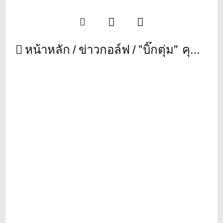
หน้าหลัก
ข่าวกอล์ฟ
"บิ๊กตุ่ม" คุณสันติ ภิรมย์ภักดี แนะ3สาวป้ายแดงแอลพีจีเอห้ามท้อ