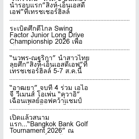
นำรอบแรก”สิงห์-เอ็นเอสดี
เอฟ”ที่เทรชเชอร์ฮิลล์
ระเบิดศึกตีไกล Swing
Factor Junior Long Drive
Championship 2026 เพื่อ
เฟ้นหาสุดยอดเยาวชนจอม
พลังตีไกลชาวไทย
“นวพร-ณฐริกา” นำสาวไทย
ลุยศึก”สิงห์-เอ็นเอสดีเอฟ”ที่
เทรชเชอร์ฮิลล์ 5-7 ส.ค.นี้
“อาฒยา” จบที่ 4 ร่วม เอไอ
จี วีเมนส์ โอเพ่น “คุวาอิ”
เฉือนเพลย์ออฟคว้าแชมป์
เมเจอร์สุดท้ายของปี
เปิดแล้วสนาม
แรก...“Bangkok Bank Golf
Tournament 2026” ณ
บางกอก กอล์ฟ คลับ