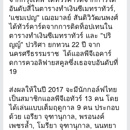
อันดับสี่ในตารางทำเงินซีเมทราทัวร์,
'แชมเปญ'' เฌอมาลย์ สันติวิวัฒนพงศ์
ได้ทัวร์คาร์ดจากการติดท็อปเทนใน
ตารางทำเงินซีเมทราทัวร์ และ "ปริ
ญญ์" ปวริศา ยกทวน 22 ปี จาก
นครศรีธรรมราช ได้แอลพีจีเอคาร์
ดการควอลิฟายสคูลซึ่งเธอจบอันดับที่
19
ส่งผลให้ในปี 2017 จะมีนักกอล์ฟไทย
เป็นสมาชิกแอลพีจีเอทัวร์ 13 คน โดย
ได้เล่นแบบเต็มฤดูกาล 9 คน ประกอบ
ด้วย เอรียา จุฑานุกาล, พรอนงค์
เพชรล้ำ, โมรียา จุฑานุกาล, นนทยา