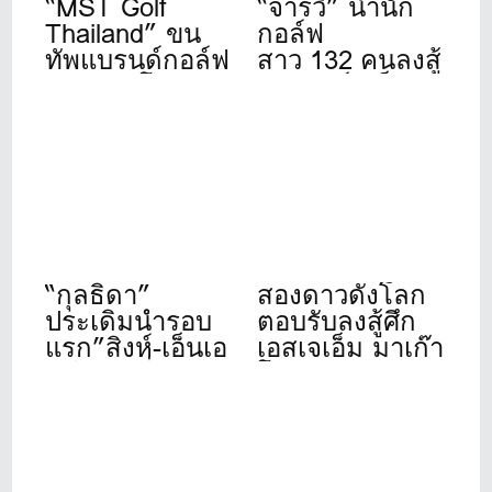
“MST Golf
“จารวี” นำนัก
Thailand” ขน
กอล์ฟ
ทัพแบรนด์กอล์ฟ
สาว 132 คนลงสู้
ดังระดับโลก
ศึก”สิงห์- เอ็นเอ
เปิดให้บริการ
สดีเอฟ”ที่วินด์
เต็มรูปแบบแล้ว
เซอร์ปาร์ค 22-
วันนี้ ที่ชาญอิส
24 ก.ค.นี้
สระ ทาวเวอร์ 1
“กุลธิดา”
สองดาวดังโลก
ประเดิมนำรอบ
ตอบรับลงสู้ศึก
แรก”สิงห์-เอ็นเอ
เอสเจเอ็ม มาเก๊า
สดีเอฟ”ที่เดอะ
โอเพ่น 2026
วินเทจคลับ
“รฐนน-ปวิธ”
อดีตแชมป์นำทัพ
โปรไทยร่วม
ชิงชัย