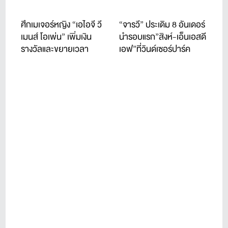
ศึกเมเจอร์หญิง “เอไอจี วี
“จารวี” ประเดิม 8 อันเดอร์
เมนส์ โอเพ่น” เพิ่มเงิน
นำรอบแรก”สิงห์-เอ็นเอสดี
รางวัลและขยายเวลา
เอฟ”ที่วินด์เซอร์ปาร์ค
ถ่ายทอด