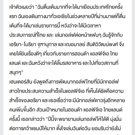
เจ้าตัวเผยว่า "ฉันตื่นเต้นมากที่จะได้มาเยือนประเทศไทยครั้ง
แรก ฉันเองเดินทางมาทั่วเอเชียในช่วงหลายปีที่ผ่านมาแต่ก็ตื่น
เต้นที่จะได้มาเล่นรายการนี้ หวังว่าจะได้มีเวลาหา
ประสบการณ์ที่ไทย และ เล่นกอล์ฟต่อหน้าแฟนๆ ฉันรู้จักกับ
เอรียา-โมรียา จุฑานุกาล และเฌอมาลย์ สันติวิวัฒน์พงศ์ จึง
เคยได้ยินเรื่องดีๆ เกี่ยวกับรายการฮอนด้า แอลพีจีเอ ไทย
แลนด์ และฉันหวังว่าจะได้ลิ้มรสอาหาร และไปเที่ยวสถานที่
สนุกๆ”
เฮนเดอร์สัน ยังพูดถึงการพัฒนากอล์ฟไทยที่มีนักกอล์ฟ
สาวไทยประสบความสำเร็จในแอลพีจีเอ ที่เห็นได้ชัดคือความ
สำเร็จของเอรียา และเธอเชื่อว่าจะมีนักกอล์ฟดาวรุ่งอีกหลาย
คนเพิ่มขี้นอีก ส่วนเป้าหมายในฮอนด้า แอลพีจีเอ ไทยแลนด์
ครั้งนี้ เธอกล่าวว่า "ปีนี้จะพยายามเล่นกอล์ฟให้ได้ดี มุ่งมั่น
ต่อการคว้าแชมป์ให้มาก ตั้งใจเล่นวันต่อวัน ยอมรับว่ายังไม่