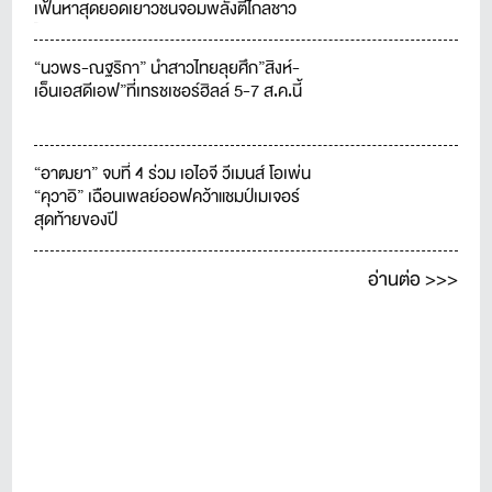
เฟ้นหาสุดยอดเยาวชนจอมพลังตีไกลชาว
ไทย
“นวพร-ณฐริกา” นำสาวไทยลุยศึก”สิงห์-
เอ็นเอสดีเอฟ”ที่เทรชเชอร์ฮิลล์ 5-7 ส.ค.นี้
“อาฒยา” จบที่ 4 ร่วม เอไอจี วีเมนส์ โอเพ่น
“คุวาอิ” เฉือนเพลย์ออฟคว้าแชมป์เมเจอร์
สุดท้ายของปี
อ่านต่อ >>>