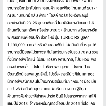
โมบิล (ประเทศไทย) จำกัด จัดการแข่งขันกอล์ฟอาชีพสตรี
รายการใหญ่ระดับโลก "ฮอนด้า แอลพีจีเอ ไทยแลนด์ 2017"
ณ สยามคันทรี คลับ พัทยา โอลด์ คอร์ส จังหวัดชลบุรี
ระหว่างวันที่ 23-26 กุมภาพันธ์นี้ โดยมีเงินรางวัลรวม 1.6
ล้านเหรียญสหรัฐฯ หรือประมาณ 57 ล้านบาท พร้อมรางวัล
พิเศษรถยนต์ ฮอนด้า ซีวิค ใหม่ รุ่น TURBO RS มูลค่า
1,199,000 บาท สำหรับนักกอล์ฟที่ทำโฮลอินวันที่ หลุม 16
รายการนี้มียอดโปรสาวระดับโลกร่วมแข่งขันรวม 70 คน รวม
ทั้งนักกอล์ฟไทยมี โปรเม-เอรียา จุฑานุกาล, โปรแหวน-พร
อนงค์ เพชรล้ำ, โปรโม- โมรียา จุฑานุกาล, โปรสายป่าน-
ปัณณรัตน์ ธนพลบุญรัศมิ์, โปรวิ่ง- ภรณีย์ ชุติชัย และสอง
นักกอล์ฟสมัครเล่นในโครงการเตรียมทีมชาติอย่าง น้องเมีย
ว-ปาจรีย์ อนันต์นฤการ และ น้องจีน-อาฒยา ฐิติกุล
ด้านดาวดังต่างชาติล่าสุด ปาร์ค อินบี โปรสาวจากเกาหลีใต้
แชมป์ปี 2013 เจ้าของเหรียญทองโอลิมปิค 2016 ที่ริโอ เดอ