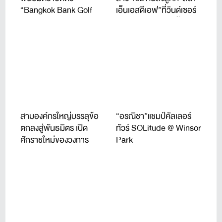
“Bangkok Bank Golf
เอ็นเอสดีเอฟ”ที่วินด์เซอร์
Tournament 2026” จัดปี
ปาร์ค 22-24 ก.ค.นี้
ที่ 11
สามองค์กรใหญ่บรรลุข้อ
“อรณิชา”แชมป์คัลเลอร์
ตกลงสู่พันธมิตร เปิด
ทัวร์ SOLitude @ Winsor
ศักราชใหม่ของวงการ
Park
กอล์ฟระดับโลก