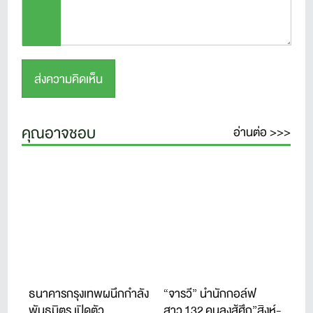
คุณอาจชอบ
อ่านต่อ >>>
ธนาคารกรุงเทพผนึกกำลัง
“จารวี” นำนักกอล์ฟ
พันธมิตร เปิดตัว
สาว 132 คนลงสู้ศึก”สิงห์-