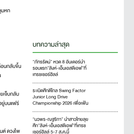
ลุมหก
บทความล่าสุด
“ภัทรรัตน์” หวด 8 อันเดอร์นำ
่อนกลับขึ้น
รอบแรก”สิงห์-เอ็นเอสดีเอฟ”ที่
เทรชเชอร์ฮิลล์
น
ระเบิดศึกตีไกล Swing Factor
ยเจ็บกลับ
Junior Long Drive
อยู่บนแฟร์
Championship 2026 เพื่อเฟ้น
หาสุดยอดเยาวชนจอมพลังตีไกล
ชาวไทย
“นวพร-ณฐริกา” นำสาวไทยลุย
ศึก”สิงห์-เอ็นเอสดีเอฟ”ที่เทรช
ุรนต์ ดวงไพ
เชอร์ฮิลล์ 5-7 ส.ค.นี้