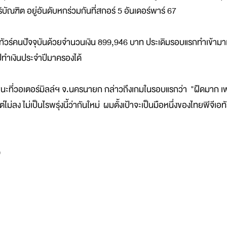
ิริบัณฑิต อยู่อันดับหกร่วมกันที่สกอร์ 5 อันเดอร์พาร์ 67
อทัวร์คนปัจจุบันด้วยจำนวนเงิน 899,946 บาท ประเดิมรอบแรกทำเข้ามาเ
ชมป์ทำเงินประจำปีมาครองได้
ิ่งชนะที่วอเตอร์มิลล์ฯ จ.นครนายก กล่าวถึงเกมในรอบแรกว่า "ฝืดมาก เ
แต่ไม่ลง ไม่เป็นไรพรุ่งนี้ว่ากันใหม่ ผมตั้งเป้าจะเป็นมือหนึ่งของไทยพีจีเอทั
)