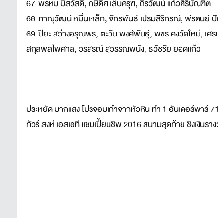
67 พรหม มีสวัสดิ์, กษิดิศ เล็บครุฑ, ถิรวัฒน์ แก้วศิริบัณฑิต
68 ภาณุวัฒน์ หมื่นเหล็ก, จักรพันธ์ เปรมสิริกรณ์, พีรดนย์
69 ปิยะ สว่างอรุณพร, ตะวัน พงศ์พันธุ์, พชร คงวัดใหม่, เศรษ
สกุลพลไพศาล, วรสรณ์ สุวรรณพนัง, ธวัชชัย ยอดแก้ว
ประหยัด มากแสง โปรจอมเก๋าจากหัวหิน ทำ 1 อันเดอร์พาร์ 71 ร
ทัวร์ สิงห์ เอสเอที แชมเปี้ยนชิพ 2016 สนามสุดท้าย ชิงเงินรา