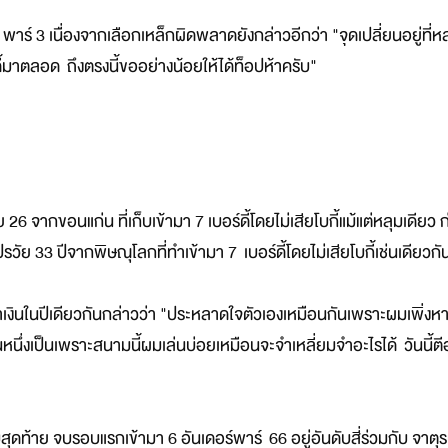
พาร์ 3 เนื่องจากเลือกเหล็กผิดพลาดยังกล่าวอีกว่า "จุดเปลี่ยนอยู่ที่ห
ดี้มาตลอด ถึงตรงนี้ขออย่างน้อยให้ได้ท็อปห้าครับ"
 จากขอนแก่น ที่เก็บเข้ามา 7 เบอร์ดี้โดยไม่เสียโบกี้แม้แต่หลุมเดียว ก
รวัย 33 ปีจากพิษณุโลกที่ทำเข้ามา 7 เบอร์ดี้โดยไม่เสียโบกี้เช่นเดียวกั
เงินในปีเดียวกันกล่าวว่า "ประหลาดใจตัวเองเหมือนกันเพราะผมเพิ่งหา
วนหนึ่งเป็นเพราะสนามนี้ผมเล่นบ่อยเหมือนจะจำเหลี่ยมจำอะไรได้ วันนี้ตี
ุมสุดท้าย จบรอบแรกเข้ามา 6 อันเดอร์พาร์ 66 อยู่อันดับสี่ร่วมกับ จาต