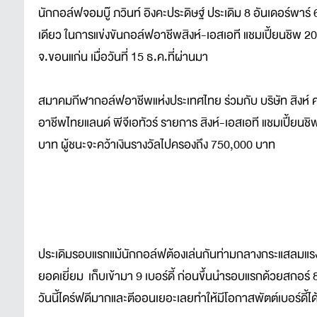
นักกอล์ฟจอมบู๊ ภวินท์ อิงคะประดิษฐ์ ประเดิม 8 อันเดอร์พาร์
เดียว ในการแข่งขันกอล์ฟอาชีพสิงห์-เอสเอที แชมเปี้ยนชิพ 
จ.ขอนแก่น เมื่อวันที่ 15 ธ.ค.ที่ผ่านมา
สมาคมกีฬากอล์ฟอาชีพแห่งประเทศไทย ร่วมกับ บริษัท สิงห์ คอ
อาชีพไทยแลนด์ พีจีเอทัวร์ รายการ สิงห์-เอสเอที แชมเปี้ยนช
บาท ผู้ชนะจะคว้าเงินรางวัลไปครองถึง 750,000 บาท
ประเดิมรอบแรกแม้นักกอล์ฟต้องเล่นกันท่ามกลางกระแสลมแรงแต่
ยอดเยี่ยม เก็บเข้ามา 9 เบอร์ดี้ ก่อนขึ้นนำรอบแรกด้วยสกอร์ 8
วันนี้ไดร์ฟดีมากและตีออนเยอะเลยทำให้มีโอกาสพัตต์เบอร์ดี้ไ