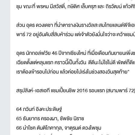
ชุม ขณะที่ พรหม มีสวัสดิ์, กษิดิศ เล็บครุฑ และ ถิรวัฒน์ แก้วศ
ส่วน อุดร ดวงเดชา ที่นำตารางเงินรางวัลสะสมไทยแลนด์พีจีเ
พาร์ 72 อยู่อันดับสี่สิบห้าร่วม แต่เจ้าตัวยังมั่นใจว่าจะคว้าแ
อุดร นักกอล์ฟวัย 46 ปีจากเชียงใหม่ ที่เมื่อเดือนกันยายนเพ
เฉียดตั้งแต่หลุมแรก คราวนี้เป็นทั้งวัน ตีดีนะไม่ใช่ไม่ดี พัตต์ก็ดี
เราต้องเข้ารอบไปก่อน แล้วค่อยไปเร่งในช่วงสองวันสุดท้าย"
สรุปสิงห์-เอสเอที แชมเปี้ยนชิพ 2016 รอบแรก (สนามพาร์ 72
64 ภวินท์ อิงคะประดิษฐ์
65 ธันยากร ครองผา, ชัพชัย นิราช
66 นำโชค ตันติโภคากุล, จาตุรนต์ ดวงไพชุม