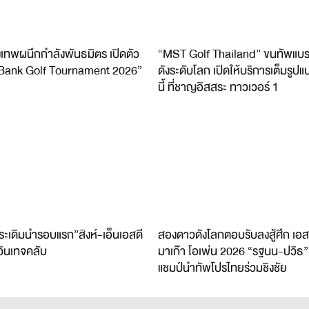
เทพผนึกกำลังพันธมิตร เปิดตัว
“MST Golf Thailand” ขนทัพแบ
Bank Golf Tournament 2026”
ดังระดับโลก เปิดให้บริการเต็มรูปแ
นี้ ที่ชาญอิสสระ ทาวเวอร์ 1
ระเดิมนำรอบแรก”สิงห์-เอ็นเอสดี
สองดาวดังโลกตอบรับลงสู้ศึก เอส
วินเทจคลับ
มาเก๊า โอเพ่น 2026 “รฐนน-ปวิธ”
แชมป์นำทัพโปรไทยร่วมชิงชัย