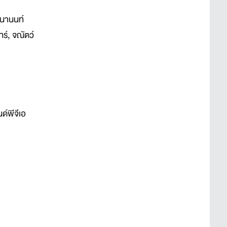
ฒนานนท์
ร์, จณัตว์
ด์พีจีเอ