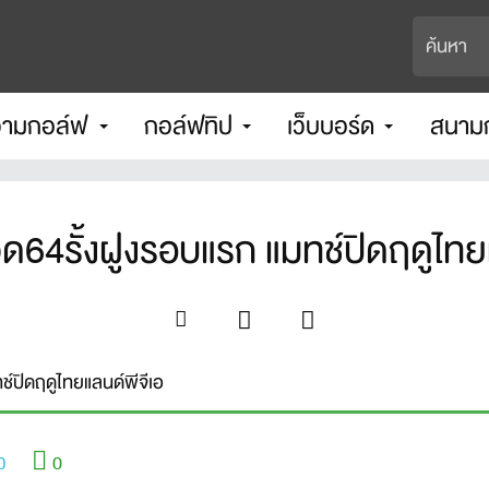
ามกอล์ฟ
กอล์ฟทิป
เว็บบอร์ด
สนาม
ด64รั้งฝูงรอบแรก แมทช์ปิดฤดูไทย
ช์ปิดฤดูไทยแลนด์พีจีเอ
0
0