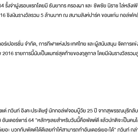
 64 รั้งจ่าฝูงรอบแรกโดยมี ธันยากร ครองผา และ ชัพชัย นิราช ไล่หลังเ
2016 ชิงเงินรางวัลรวม 5 ล้านบาท ณ สนามสิงห์ปาร์ค ขอนแก่น กอล์ฟคล
ร์เปอเรชั่น จำกัด, การกีฬาแห่งประเทศไทย และผู้สนับสนุน จัดการแข
ิพ 2016 รายการนี้นับเป็นแมทช์สุดท้ายของฤดูกาล โดยมีเงินรางวัลรวมสู
 ภวินท์ อิงคะประดิษฐ์ นักกอล์ฟจอมบู๊วัย 25 ปี จากสุพรรณบุรีกลับเ
 อันเดอร์พาร์ 64 "หลักๆเลยสำหรับวันนี้คือพัตต์ดี แล้วปกติจะเป็นคนได
ด้เยอะ บวกกับพัตต์ได้ดีเลยทำให้สามารถทำอันเดอร์เยอะได้" ภวินท์ กล่