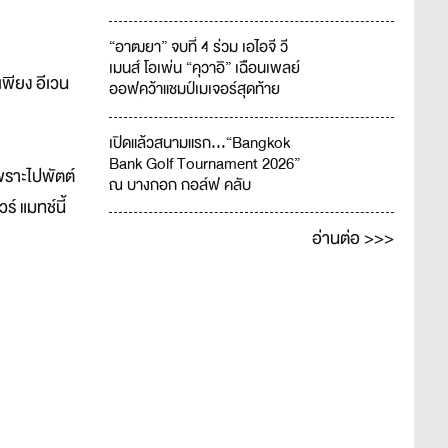
“อาฒยา” จบที่ 4 ร่วม เอไอจี วี
เมนส์ โอเพ่น “คุวาอิ” เฉือนเพลย์
พียง อีเวน
ออฟคว้าแชมป์เมเจอร์สุดท้าย
ของปี
เปิดแล้วสนามแรก...“Bangkok
Bank Golf Tournament 2026”
พราะไปพัตต์
ณ บางกอก กอล์ฟ คลับ
วร์ แมทช์นี้
อ่านต่อ >>>