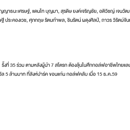
 ปัญญาธนะเศรษฐ์, แดนไท บุญมา, สุรดิษ ยงค์เจริญชัย, อติวิชญ์ เจนวั
ฐี ประคองเวช, ศุภกฤษ รัตนกำพล, ชินรัตน์ ผดุงศิลป์, ถาวร วิรัตน์จันท
ั้งที่ 35 ร่วม ตามหลังผู้นำ 7 สโตรก ต้องลุ้นในศึกกอล์ฟอาชีพไทยแลน
งวัล 5 ล้านบาท ที่สิงห์ปาร์ค ขอนแก่น กอล์ฟคลับ เมื่อ 15 ธ.ค.59