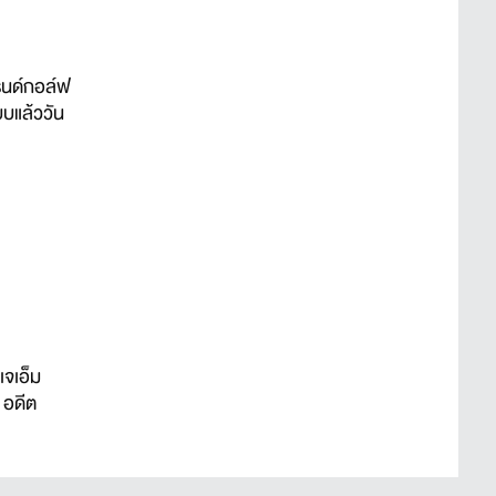
รนด์กอล์ฟ
บบแล้ววัน
เจเอ็ม
 อดีต