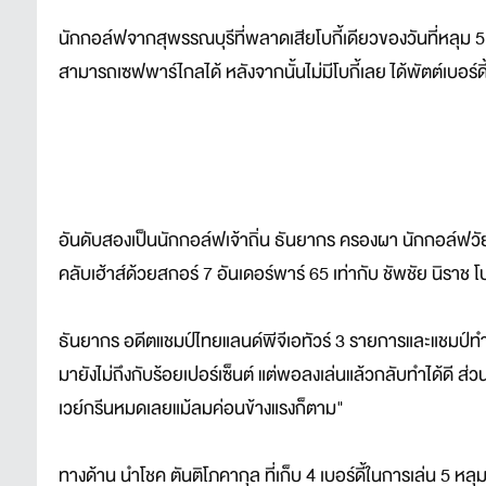
นักกอล์ฟจากสุพรรณบุรีที่พลาดเสียโบกี้เดียวของวันที่หลุม 5 
สามารถเซฟพาร์ไกลได้ หลังจากนั้นไม่มีโบกี้เลย ได้พัตต์เบอร์
อันดับสองเป็นนักกอล์ฟเจ้าถิ่น ธันยากร ครองผา นักกอล์ฟวัย 26
คลับเฮ้าส์ด้วยสกอร์ 7 อันเดอร์พาร์ 65 เท่ากับ ชัพชัย นิราช โป
ธันยากร อดีตแชมป์ไทยแลนด์พีจีเอทัวร์ 3 รายการและแชมป์ทำ
มายังไม่ถึงกับร้อยเปอร์เซ็นต์ แต่พอลงเล่นแล้วกลับทำได้ดี ส่
เวย์กรีนหมดเลยแม้ลมค่อนข้างแรงก็ตาม"
ทางด้าน นำโชค ตันติโภคากุล ที่เก็บ 4 เบอร์ดี้ในการเล่น 5 หล