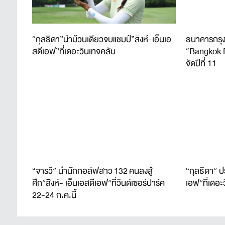
“กุลธิดา”นำม้วนเดียวจบแชมป์”สิงห์-เอ็นเอ
ธนาคารกรุง
สดีเอฟ”ที่เดอะวินเทจคลับ
“Bangkok 
จัดปีที่ 11
“จารวี” นำนักกอล์ฟสาว 132 คนลงสู้
“กุลธิดา” ป
ศึก”สิงห์- เอ็นเอสดีเอฟ”ที่วินด์เซอร์ปาร์ค
เอฟ”ที่เดอะ
22-24 ก.ค.นี้