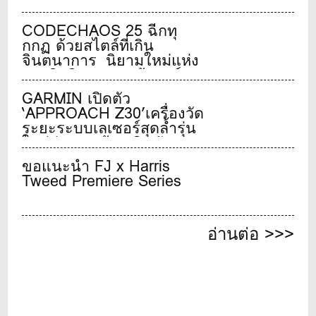
CODECHAOS 25 ฉีกทุ
กกฏ ด้วยสไตล์ที่เกิน
จินตนาการ นิยามใหม่แห่ง
ประสิทธิภาพรองเท้ากอล์ฟ
ไร้ปุ่มระดับทัวร์
GARMIN เปิดตัว
‘APPROACH Z30’เครื่องวัด
ระยะระบบเลเซอร์สุดล้ำรุ่น
ใหม่ล่าสุด พร้อมเปิดตัว
GARMIN GOLF CLUBครั้ง
ขอแนะนำ FJ x Harris
แรกในไทย
Tweed Premiere Series
อ่านต่อ >>>