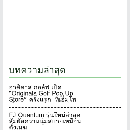
บทความล่าสุด
อาดิดาส กอล์ฟ เปิด
“Originals Golf Pop Up
Store” ครั้งแรก! ที่เอ็มโพ
เรี่ยม อับเดทสีสันเพิ่มเติม
เอาใจนักกอล์ฟผู้รักแฟชั่น
FJ Quantum รุ่นใหม่ล่าสุด
26 มิ.ย.-23 ก.ค.นี้
สัมผัสความนุ่มสบายเหมือน
ดั่งเมฆ