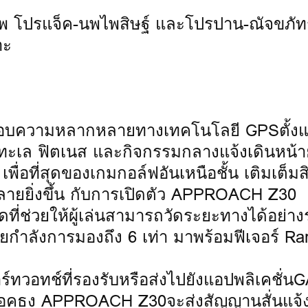
ณพ โปรแจ็ค-นพไพสิษฐ์ และโปรปาน-ณัจขภัทร
าะ
ส่งมอบความหลากหลายทางเทคโนโลยี GPSตั้งแ
ทะเล ฟิตเนส และกิจกรรมกลางแจ้งเดินหน้
ี่สุดของเกมกอล์ฟอันเหนือชั้น เติมเต็มสิ
หลายยิ่งขึ้น กับการเปิดตัว APPROACH Z30
ุดที่ช่วยให้ผู้เล่นสามารถวัดระยะทางได้อย่าง
ยกำลังการมองถึง 6 เท่า มาพร้อมฟีเจอร์ Ra
าร์ทวอทช์ที่รองรับหรือส่งไปยังแอปพลิเคชั่
้าล็อคธง APPROACH Z30จะส่งสัญญานสั่นแจ้