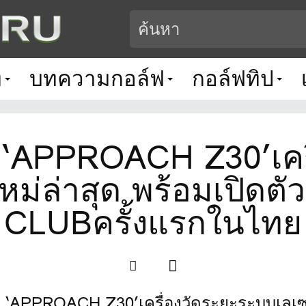
ท
บทความกอล์ฟ
กอล์ฟทิป
 ‘APPROACH Z30’เคร
่นใหม่ล่าสุด พร้อมเปิ
CLUBครั้งแรกในไทย
OACH Z30’เครื่องวัดระยะระบบเลเซอร์สุดล้ำรุ่นใหม่ล่าสุ