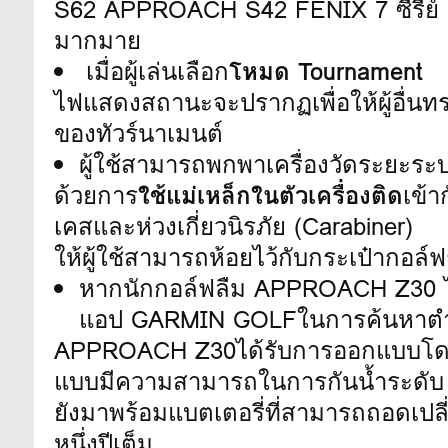
S62 APPROACH S42 FENIX 7 ซีรีย์ E
มากมาย
เมื่อผู้เล่นเลือก
โหมด Tournament
ไฟแสดงสถานะจะปรากฏเพื่อให้ผู้อื่นทร
ของทัวร์นาเมนต์
ผู้ใช้สามารถพกพาเครื่องวัดระยะร
ด้วยการ
ใช้แม่เหล็กในตัวเครื่องติด
เข้
เคสและห่วงเกี่ยวนิรภัย (Carabiner)
ให้ผู้ใช้สามารถห้อยไว้กับกระเป๋ากอล
หากนักกอล์ฟลืม APPROACH Z30 ไ
แอป GARMIN GOLFในการค้นหาตำแหน่
APPROACH Z30ได้รับการออกแบบโดย
แบบมีความสามารถในการกันน้ำระดั
ยังมาพร้อมแบตเตอรี่ที่สามารถถอดเปลี่
หนึ่งปีเต็ม