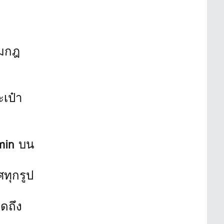
ามกฎ
เป๋า
min
บน
ทุกรูป
ดถึง