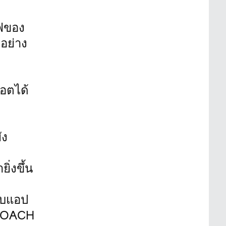
์ฟของ
อย่าง
อตได้
ัง
ิ่งขึ้น
ับแอป
PROACH