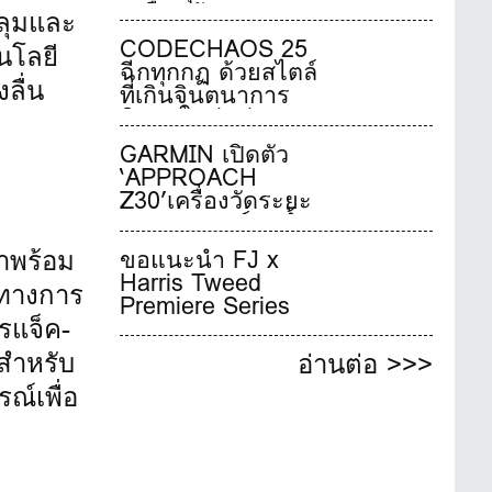
เหมือนดั่งเมฆ
ลุมและ
CODECHAOS 25
นโลยี
ฉีกทุกกฏ ด้วยสไตล์
ลื่น
ที่เกินจินตนาการ
นิยามใหม่แห่ง
ประสิทธิภาพรองเท้า
GARMIN เปิดตัว
กอล์ฟไร้ปุ่มระดับ
‘APPROACH
ทัวร์
Z30’เครื่องวัดระยะ
ระบบเลเซอร์สุดล้ำ
รุ่นใหม่ล่าสุด พร้อม
าพร้อม
ขอแนะนำ FJ x
เปิดตัว GARMIN
Harris Tweed
GOLF CLUBครั้ง
นทางการ
Premiere Series
แรกในไทย
รแจ็ค-
สำหรับ
อ่านต่อ >>>
ณ์เพื่อ