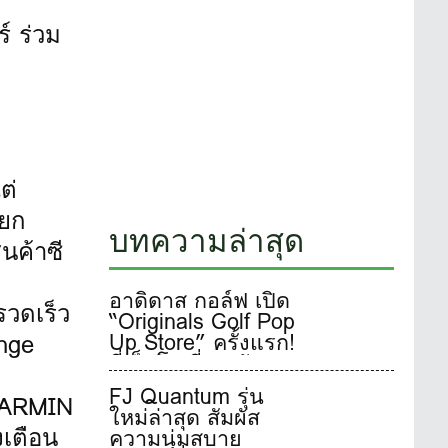
์ ร่วม
ต่
ายก
บทความล่าสุด
นค้าซี
อาดิดาส กอล์ฟ เปิด
รวดเร็ว
“Originals Golf Pop
nge
Up Store” ครั้งแรก!
ที่เอ็มโพเรี่ยม อับเดท
สีสันเพิ่มเติมเอาใจ
FJ Quantum รุ่น
นGARMIN
นักกอล์ฟผู้รักแฟชั่น
ใหม่ล่าสุด สัมผัส
26 มิ.ย.-23 ก.ค.นี้
งเตือน
ความนุ่มสบาย