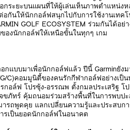
อกระยะบนแผนที่ให้ผู้เล่นเห็นภาพตำแหน่งห
่อมต่อกันให้นักกอล์ฟสนุกไปกับการใช้งานเทคโ
RMIN GOLF ECOSYSTEM ร่วมกันได้อย่าง
ของนักกอล์ฟให้เหนือขั้นในทุกๆ เกม
กแบบมาเพื่อนักกอล์ฟแล้ว ปีนี้ Garminยังม
C)คอมมูนิตี้ของคนรักกีฬากอล์ฟอย่างเป็
กอล์ฟ โปรซุ้ง-อรรณพ ตั้งกมลประเสริฐ โป
ภัทร์ คุ้มถนอมร่วมสร้างพื้นที่ในการพบปะ
ามารถพูดคุย แลกเปลี่ยนความรู้และประสบการ
การเป็นยอดนักกอล์ฟในอนาคต