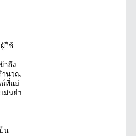
้ใช้
้าถึง
ยคำนวณ
ที่แย่
ะแม่นยำ
ป็น