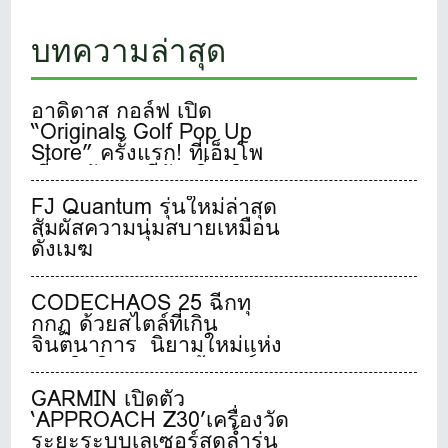
บทความล่าสุด
อาดิดาส กอล์ฟ เปิด
“Originals Golf Pop Up
Store” ครั้งแรก! ที่เอ็มโพ
เรี่ยม อับเดทสีสันเพิ่มเติม
เอาใจนักกอล์ฟผู้รักแฟชั่น
FJ Quantum รุ่นใหม่ล่าสุด
26 มิ.ย.-23 ก.ค.นี้
สัมผัสความนุ่มสบายเหมือน
ดั่งเมฆ
CODECHAOS 25 ฉีกทุ
กกฏ ด้วยสไตล์ที่เกิน
จินตนาการ นิยามใหม่แห่ง
ประสิทธิภาพรองเท้ากอล์ฟ
ไร้ปุ่มระดับทัวร์
GARMIN เปิดตัว
‘APPROACH Z30’เครื่องวัด
ระยะระบบเลเซอร์สุดล้ำรุ่น