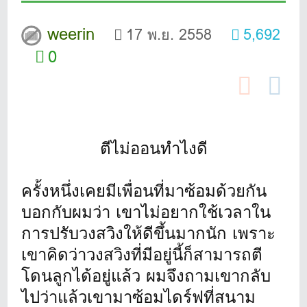
weerin
17 พ.ย. 2558
5,692
0
ตีไม่ออนทำไงดี
ครั้งหนึ่งเคยมีเพื่อนที่มาซ้อมด้วยกัน
บอกกับผมว่า เขาไม่อยากใช้เวลาใน
การปรับวงสวิงให้ดีขึ้นมากนัก เพราะ
เขาคิดว่าวงสวิงที่มีอยู่นี้ก็สามารถตี
โดนลูกได้อยู่แล้ว ผมจึงถามเขากลับ
ไปว่าแล้วเขามาซ้อมไดร์ฟที่สนาม