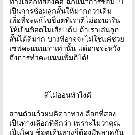
ทางเลือกที่สองคือ ฉีกแนวการซ้อมไป
เป็นการซ้อมลูกสั้นให้มากกว่าเดิม
เพื่อที่จะแก้ไขช็อตที่เราตีไม่ออนกรีน
ให้เป็นช็อตไม่เสียแต้ม ถ้าเราเล่นลูก
สั้นได้ดีมาก บางทีอาจจะไม่ใช่แค่ช่วย
เซฟคะแนนเราเท่านั้น แต่อาจจะหวัง
ถึงการทำคะแนนเพิ่มก็ได้!
ตีไม่ออนทำไงดี
ส่วนตัวแล้วผมคิดว่าทางเลือกที่สอง
เป็นทางเลือกที่ดีกว่า เพราะไม่ว่าคุณ
เป็นใคร ช็อตเดินทางก็ต้องมีพลาดกัน