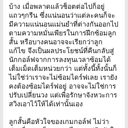
บ้าง เมื่อพลาดแล้วช็อตต่อไปก็อยู่
แถวๆกรีน ซึ่งแน่นอนว่าแต่ละคนก็จะ
มีความแน่นอนแม่นยำที่ต่างกันออกไป
ตามความหมั่นเพียรในการฝึกซ้อมลูก
สั้น หรือบางคนอาจจะเรียกว่าลูก
แก้ไข จึงเป็นผลประโยชน์ที่คืนกลับสู่
นักกอล์ฟจากการลงทุนเวลาซ้อมได้
เต็มเม็ดเต็มหน่วยกว่า แต่ทั้งนี้ทั้งนั้นก็
ไม่ใช่ว่าเราจะไม่ซ้อมไดร์ฟเลย เรายัง
คงต้องซ้อมไดร์ฟอยู่ อาจจะไม่ใช่การ
ปรับเปลี่ยนวง แต่เพื่อรักษาจังหวะการ
สวิงเอาไว้ให้ได้เท่านั้นเอง
ลูกสั้นคือหัวใจของเกมกอล์ฟ ไม่ว่า