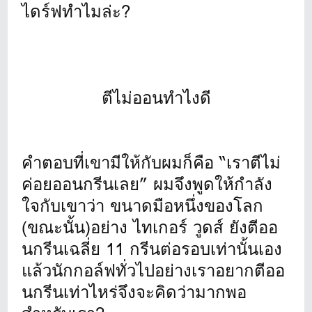
ไดร์ฟทำไมล่ะ?
ตีไม่ออนทำไงดี
คำตอบที่เขามีให้กับผมก็คือ “เราตีไม่
ค่อยออนกรีนเลย” ผมจึงพูดให้กำลัง
ใจกับเขาว่า ขนาดมือหนึ่งของโลก
(ขณะนั้น)อย่าง ไทเกอร์ วูดส์ ยังตีออ
นกรีนเฉลี่ย 11 กรีนต่อรอบเท่านั้นเอง
แล้วนักกอล์ฟทั่วไปอย่างเราอยากตีออ
นกรีนเท่าไหร่จึงจะคิดว่ามากพอ