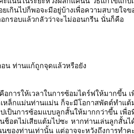
คะแนนในระยะหวังผลก็แค่นั้น วิธีแก้ไขแก้ป
้อยเกินไปก็พอจะมีอยู่บ้างเพื่อความสบายใจข
อกรอบแล้วกลัวว่าจะไม่ออนกรีน นั่นก็คือ
อน ท่านแก้ถูกจุดแล้วหรือยัง
ค่ะคือการให้เวลาในการซ้อมไดร์ฟให้มากขึ้น เพื
เหล็กแม่นท่านแม่น ก็จะมีโอกาสพัตต์ทำแต้ม
ไปเป็นการซ้อมแบบลูกสั้นให้มากกว่าขึ้น เพื่อท
ป็นช็อตไม่เสียแต้มไปซะ หากท่านเล่นลูกสั้นไ
นนของท่านเท่านั้น แต่อาจจะหวังถึงการทำ