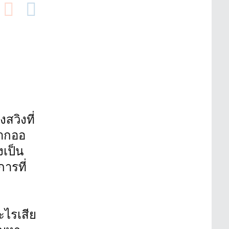
สวิงที่
ยากออ
งเป็น
ารที่
ะไรเสีย