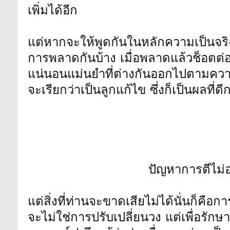
เพิ่มได้อีก
แต่หากจะให้พูดกันในหลักความเป็นจริง
การพลาดกันบ้าง เมื่อพลาดแล้วช็อตต่อ
แน่นอนแม่นยำที่ต่างกันออกไปตามความ
จะเรียกว่าเป็นลูกแก้ไข ซึ่งก็เป็นผลที่
ปัญหาการตีไม่อ
แต่สิ่งที่ท่านจะขาดเสียไม่ได้นั่นก็คือ
จะไม่ใช่การปรับเปลี่ยนวง แต่เพื่อรักษ