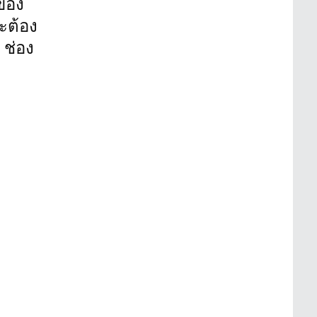
นของ
ะต้อง
 ช่อง