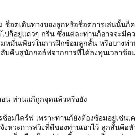
 ช็อตเดินทางของลูกหรือช็อตการเล่นนั้นก็ค
ไปก็อยู่แถวๆ กรีน ซึ่งแต่ละท่านก็อาจจะมีค
หมั่นเพียรในการฝึกซ้อมลูกสั้น หรือบางท่า
ดีกลับคืนสู่นักกอล์ฟจากการที่ได้ลงทุนเวลาซ้อ
อน ท่านแก้ถูกจุดแล้วหรือยัง
การซ้อมไดร์ฟ เพราะท่านก้ยังต้องซ้อมอยู่เช่น
าจังหวะการสวิงที่ดีของท่านเอาไว้ ลูกสั้นคือ