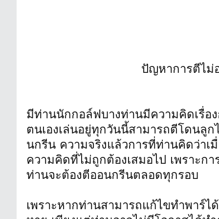
ปัญหาการตีไม่อ
มีท่านนักกอล์ฟบางท่านมีความคิดเรื่อ
ตนเองเล่นอยู่ทุกวันนี้สามารถตีโดนลูก
นกรีน ความจริงแล้วการที่ท่านคิดว่าเมื่อ
ความคิดที่ไม่ถูกต้องเสมอไป เพราะการท
ท่านจะต้องตีออนกรีนตลอดทุกรอบ
เพราะหากท่านสามารถแก้ไขทำพาร์ได้ ก็ค