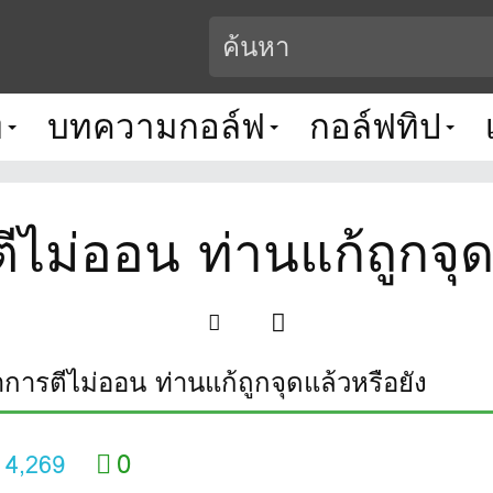
ท
บทความกอล์ฟ
กอล์ฟทิป
ไม่ออน ท่านแก้ถูกจุด
การตีไม่ออน ท่านแก้ถูกจุดแล้วหรือยัง
0
4,269