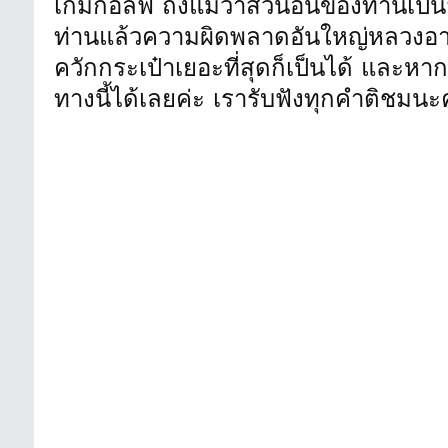
เกมกอล์ฟ ถึงแม้ว่าส่วนอื่นของท่านเป็
ท่านแล้วความผิดพลาดอันใหญ่หลวงอาจจ
ควักกระเป๋าเยอะที่สุดก็เป็นได้ และหาก
ทางนี้ได้เลยค่ะ เรารับฟังทุกคำติชมนะ