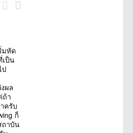
่มหัด
่เป็น
อไป
วังผล
่ถ้า
ทำครับ
ing ก็
สถาบัน