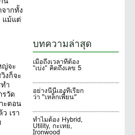
กัน
จากทั้ง
 แม้แต่
บทความล่าสุด
เมื่อถึงเวลาที่ต้อง
หญ่จะ
"เบ่ง" คิดถึงเลข 5
วิงก็จะ
ารทำ
อย่างนี้นี่เองที่เรียก
ารวัด
ว่า “เหล็กเพี้ยน”
พราะตอน
ล้ว เรา
ทำไมต้อง Hybrid,
ย
Utility, กะเทย,
Ironwood