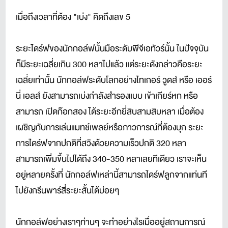
เมื่อถึงเวลาที่ต้อง "เบ่ง" คิดถึงเลข 5
ระยะไดร์ฟของนักกอล์ฟนั้นมือระดับพีจีเอทัวร์นั้น ในปัจจุบัน
ก็มีระยะเฉลี่ยเกิน 300 หลาไปแล้ว แต่ระยะดังกล่าวคือระยะ
เฉลี่ยเท่านั้น นักกอล์ฟระดับโลกอย่างไทเกอร์ วูดส์ หรือ เออร์
นี่ เอลส์ ยังสามารถเบ่งกำลังสำรองแบบ เข้าเกียร์หก หรือ
สามารถ เปิดก๊อกสอง ได้ระยะอีกยี่สิบสามสิบหลา เมื่อต้อง
เผชิญกับการเล่นแมทช์เพลย์หรือภาวการณ์ที่ต้องบุก ระยะ
การไดร์ฟจากปกติที่สวิงด้วยความเร็วปกติ 320 หลา
สามารถเพิ่มขึ้นไปได้ถึง 340-350 หลาเลยทีเดียว เราจะเห็น
อยู่หลายครั้งที่ นักกอล์ฟเหล่านี้สามารถไดร์ฟลูกจากแท่นที
ไปยังกรีนพาร์สี่ระยะสั้นได้บ่อยๆ
นักกอล์ฟอย่างเราๆท่านๆ จะทำอย่างไรเมื่ออยู่สถานการณ์