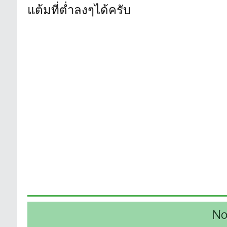
แต้มที่ต่ำลงๆได้ครับ
No