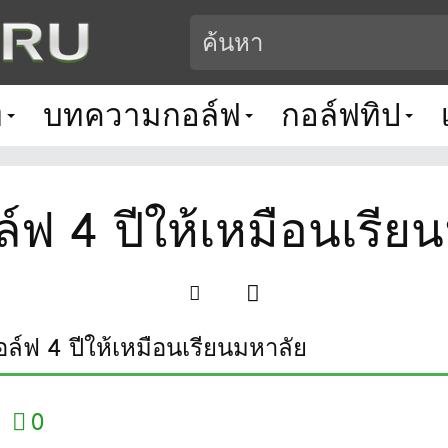
ท
บทความกอล์ฟ
กอล์ฟทิป
ล์ฟ 4 ปีให้เหมือนเรีย
อล์ฟ 4 ปีให้เหมือนเรียนมหาลัย
0