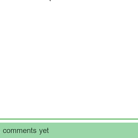
 comments yet