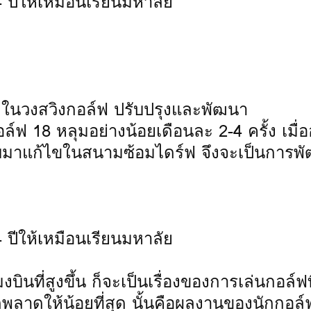
4 ปีให้เหมือนเรียนมหาลัย
้ ในวงสวิงกอล์ฟ ปรับปรุงและพัฒนา
์ฟ 18 หลุมอย่างน้อยเดือนละ 2-4 ครั้ง เมื่
ับมาแก้ไขในสนามซ้อมไดร์ฟ จึงจะเป็นการพ
4 ปีให้เหมือนเรียนมหาลัย
ินที่สูงขึ้น ก็จะเป็นเรื่องของการเล่นกอล์ฟที
ลาดให้น้อยที่สุด นั้นคือผลงานของนักกอล์ฟ