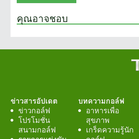
คุณอาจชอบ
ข่าวสารอัปเดต
บทความกอล์ฟ
ข่าวกอล์ฟ
อาหารเพื่อ
โปรโมชั่น
สุขภาพ
สนามกอล์ฟ
เกร็ดความรู้นัก