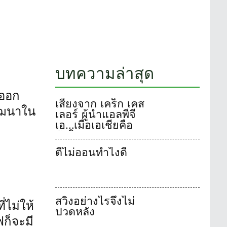
บทความล่าสุด
อออก
เสียงจาก เคร็ก เคส
ัฒนาใน
เลอร์ ผู้นำแอลพีจี
เอ…เมื่อเอเชียคือ
หัวใจของอนาคต
กอล์ฟโลก
ตีไม่ออนทำไงดี
สวิงอย่างไรจึงไม่
่ไม่ให้
ปวดหลัง
ก็จะมี