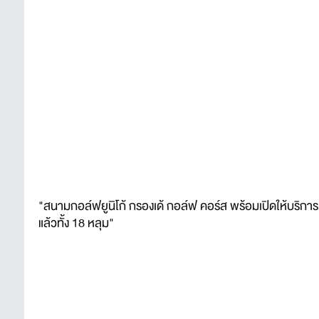
"สนามกอล์ฟยูนิโก้ กรองเด้ กอล์ฟ คอร์ส พร้อมเปิดให้บริกา
แล้วทั้ง 18 หลุม"