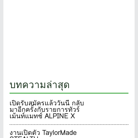
บทความล่าสุด
เปิดรับสมัครแล้ววันนี้ กลับ
มาอีกครั้งกับรายการทัวร์
เม้นท์แมทช์ ALPINE X
adidas GOLF Family &
Friends Golf 2024 การ
งานเปิดตัว TaylorMade
แข่งขันกอล์ฟที่ทุกท่านรอ