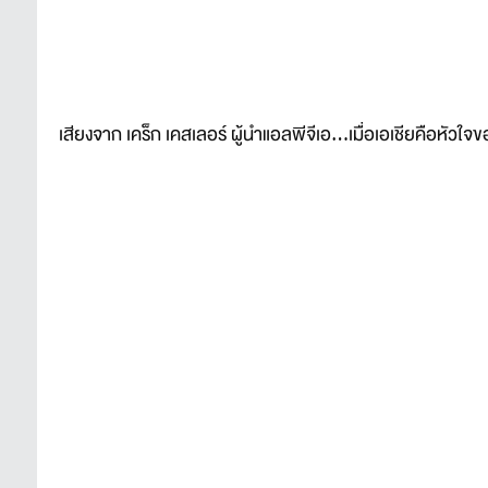
เสียงจาก เคร็ก เคสเลอร์ ผู้นำแอลพีจีเอ…เมื่อเอเชียคือหั