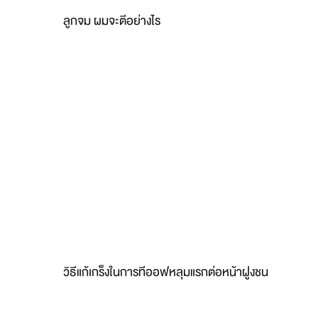
ลูกจม ผมจะตีอย่างไร
วิธีแก้เกร็งในการทีออฟหลุมแรกต่อหน้าฝูงชน