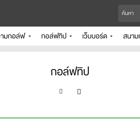
ามกอล์ฟ
กอล์ฟทิป
เว็บบอร์ด
สนาม
กอล์ฟทิป