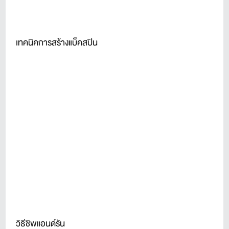
เทคนิคการสร้างแบ็คสปิน
วิธีชิพแอนด์รัน