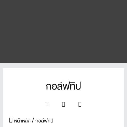
กอล์ฟทิป
หน้าหลัก
กอล์ฟทิป