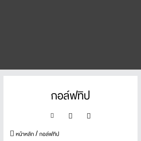
กอล์ฟทิป
หน้าหลัก
กอล์ฟทิป