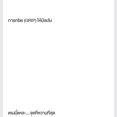
การกริพ (GRIP) ให้มีพลัง
ตรงนี้แหละ…จุดที่หวานที่สุด