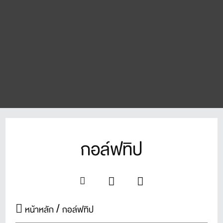
กอล์ฟทิป
หน้าหลัก
กอล์ฟทิป