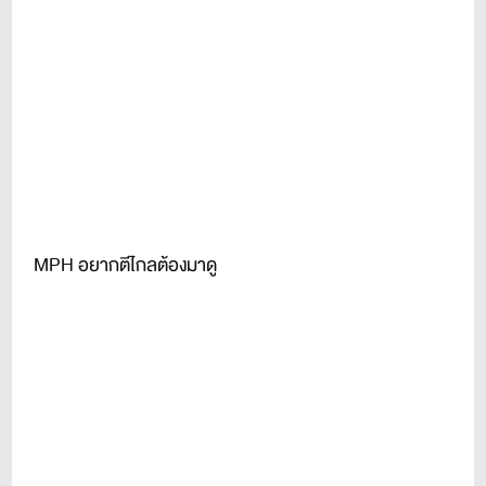
MPH อยากตีไกลต้องมาดู