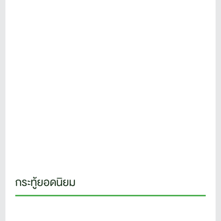
กระทู้ยอดนิยม