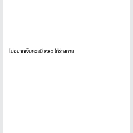
ไม่อยากเจ็บควรมี step ให้ร่างกาย