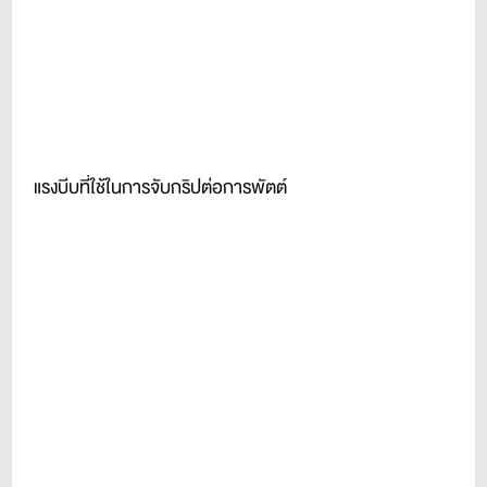
แรงบีบที่ใช้ในการจับกริปต่อการพัตต์