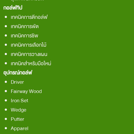
กอล์ฟทิป
เทคนิคการตีกอล์ฟ
เทคนิคการพัต
เทคนิคการชิพ
เทคนิคการเลือกไม้
เทคนิคการวางแผน
เทคนิคสำหรับมือใหม่
อุปกรณ์กอล์ฟ
Driver
Fairway Wood
Iron Set
Wedge
Putter
Apparel