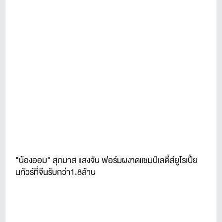
"น้องออม" สุภมาส แสงจัน ฟอร์มผงาดแชมป์เลดี้ส์ยูโรเปี้ย
นทัวร์ที่จีนรับกว่า1.8ล้าน