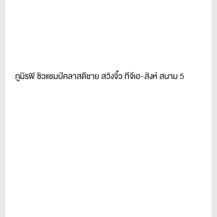
ภูมิรพี ซิวแชมป์คลาสดีชาย สวิงจิ๋ว ทีจีเอ-สิงห์ สนาม 5