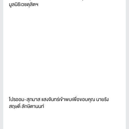
มูลนิธิเวชดุสิตฯ
โปรออม-สุภมาส แสงจันทร์เข้าพบเพื่อขอบคุณ นายรัง
สฤษดิ์ ลักษิตานนท์