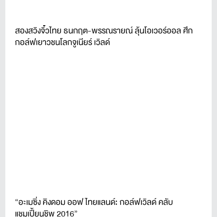
สองสวิงจิ๋วไทย ธนกฤต-พรรณรายณ์ ลุ้นโอเวอร์ออล ศึก
กอล์ฟเยาวชนโลกจูเนียร์ เวิลด์
“อะเมซิ่ง คิงดอม ออฟ ไทยแลนด์: กอล์ฟเวิลด์ คลับ
แชมเปี้ยนชิพ 2016”