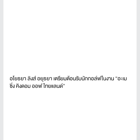
อโยธยา ลิงส์ อยุธยา เตรียมต้อนรับนักกอล์ฟในงาน “อะเม
ซิ่ง คิงดอม ออฟ ไทยแลนด์”