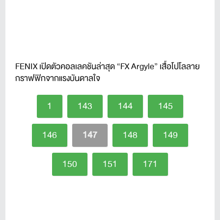
FENIX เปิดตัวคอลเลคชันล่าสุด “FX Argyle” เสื้อโปโลลาย
กราฟฟิกจากแรงบันดาลใจ
1
143
144
145
146
147
148
149
150
151
171