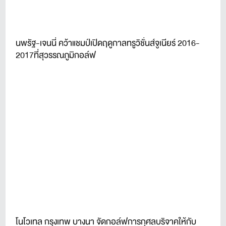
นพรัฐ-เจนนี่ คว้าแชมป์เปิดฤดูกาลทรูวิชั่นส์จูเนียร์ 2016-
2017ที่สุวรรณภูมิกอล์ฟ
โนโวเทล กรุงเทพ บางนา จัดกอล์ฟการกุศลบริจาคให้กับ