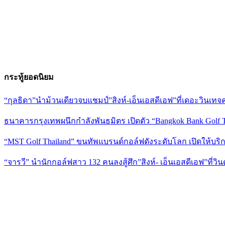
กระทู้ยอดนิยม
“กุลธิดา”นำม้วนเดียวจบแชมป์”สิงห์-เอ็นเอสดีเอฟ”ที่เดอะวินเทจ
ธนาคารกรุงเทพผนึกกำลังพันธมิตร เปิดตัว “Bangkok Bank Golf Tou
“MST Golf Thailand” ขนทัพแบรนด์กอล์ฟดังระดับโลก เปิดให้บริกา
“จารวี” นำนักกอล์ฟสาว 132 คนลงสู้ศึก”สิงห์- เอ็นเอสดีเอฟ”ที่วินด