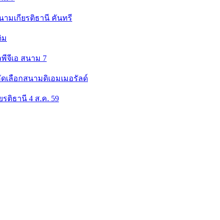
นามเกียรติธานี คันทรี
ิม
พีจีเอ สนาม 7
ัดเลือกสนามดิเอมเมอรัลด์
รติธานี 4 ส.ค. 59