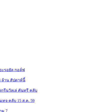
ดอะรอยัล กอล์ฟ
ล้าน สัปดาห์นี้
ีนวัลเล่ คันทรี คลับ
เทจ คลับ 15 ส.ค. 59
นาม 7